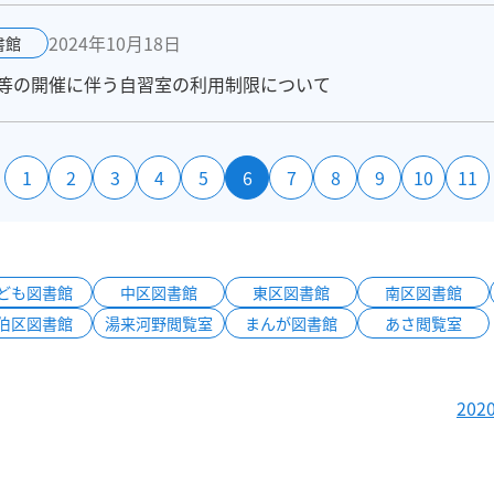
2024年10月18日
書館
等の開催に伴う自習室の利用制限について
1
2
3
4
5
6
7
8
9
10
11
ども図書館
中区図書館
東区図書館
南区図書館
伯区図書館
湯来河野閲覧室
まんが図書館
あさ閲覧室
20