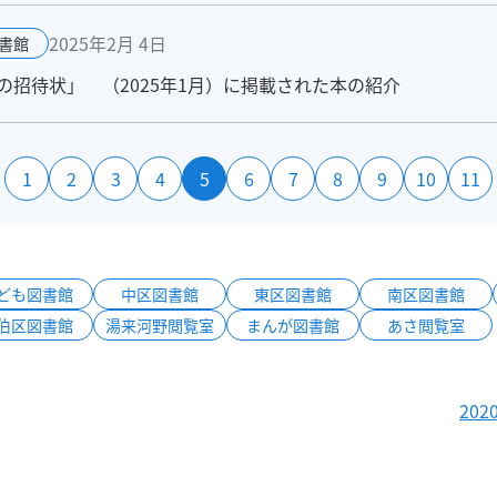
2025年2月 4日
書館
招待状」 （2025年1月）に掲載された本の紹介
1
2
3
4
5
6
7
8
9
10
11
ども図書館
中区図書館
東区図書館
南区図書館
伯区図書館
湯来河野閲覧室
まんが図書館
あさ閲覧室
20