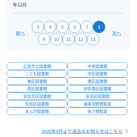
年12月
3
4
5
6
7
8
前へ
次へ
9
10
11
12
13
広島市立図書館
中央図書館
こども図書館
中区図書館
東区図書館
南区図書館
西区図書館
安佐南区図書館
安佐北区図書館
安芸区図書館
佐伯区図書館
湯来河野閲覧室
まんが図書館
あさ閲覧室
2020年4月より過去のお知らせはこちら