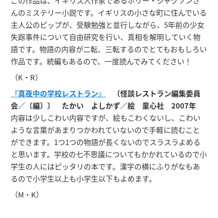
この作品は、イギリス人作家であるホリー・ジャクソンさ
んのミステリー小説です。イギリスの小さな町に住んでいる
主人公のピップが、受験勉強と並行しながら、5年前の少女
失踪事件について自由研究を行い、真相を解明していく物
語です。物語の内容が二転、三転するのでとてもおもしろい
作品です。続編もあるので、一度読んでみてください！
（K・R）
『真夜中の学校レストラン』
〔怪談レストラン編集委員
会／〔編〕〕 たかい よしかず／絵 童心社 2007年
内容は少しこわい内容ですが、絵もこわくないし、こわい
ような言葉があまりつかわれていないので手軽に読むこと
ができます。1つ1つの物語が長くないのでスラスラよめる
と思います。学校の七不思議についてもかかれているので小
学生の人にはピッタリの本です。漢字の横にふりがなもあ
るので小学生以上も小学生以下もよめます。
（M・K）