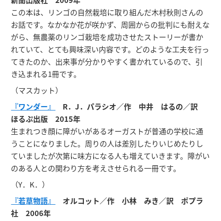
この本は、リンゴの自然栽培に取り組んだ木村秋則さんの
お話です。なかなか花が咲かず、周囲からの批判にも耐えな
がら、無農薬のリンゴ栽培を成功させたストーリーが書か
れていて、とても興味深い内容です。どのような工夫を行っ
てきたのか、出来事が分かりやすく書かれているので、引
き込まれる1冊です。
（マスカット）
『ワンダー』
R．J．パラシオ／作 中井 はるの／訳
ほるぷ出版 2015年
生まれつき顔に障がいがあるオーガストが普通の学校に通
うことになりました。周りの人は差別したりいじめたりし
ていましたが次第に味方になる人も増えていきます。障がい
のある人との関わり方を考えさせられる一冊です。
（Y．K．）
『若草物語』
オルコット／作 小林 みき／訳 ポプラ
社 2006年