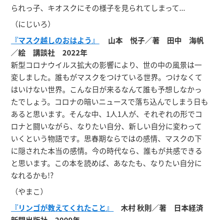
られっ子、キオスクにその様子を見られてしまって...
（にじいろ）
『マスク越しのおはよう』
山本 悦子／著 田中 海帆
／絵 講談社 2022年
新型コロナウイルス拡大の影響により、世の中の風景は一
変しました。誰もがマスクをつけている世界。つけなくて
はいけない世界。こんな日が来るなんて誰も予想しなかっ
たでしょう。コロナの暗いニュースで落ち込んでしまう日も
あると思います。そんな中、1人1人が、それぞれの形でコ
ロナと闘いながら、なりたい自分、新しい自分に変わって
いくという物語です。思春期ならではの感情、マスクの下
に隠された本当の感情。今の時代なら、誰もが共感できる
と思います。この本を読めば、あなたも、なりたい自分に
なれるかも!?
（やまこ）
『リンゴが教えてくれたこと』
木村 秋則／著 日本経済
新聞出版社 2009年