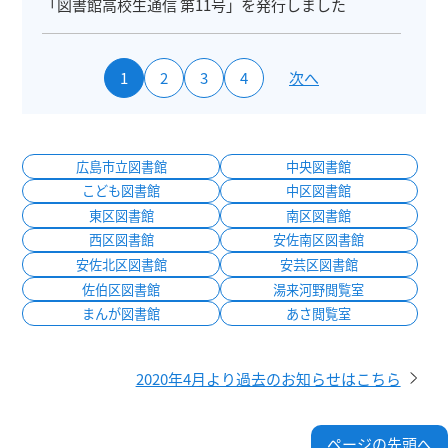
「図書館高校生通信 第11号」を発行しました
1
2
3
4
次へ
広島市立図書館
中央図書館
こども図書館
中区図書館
東区図書館
南区図書館
西区図書館
安佐南区図書館
安佐北区図書館
安芸区図書館
佐伯区図書館
湯来河野閲覧室
まんが図書館
あさ閲覧室
2020年4月より過去のお知らせはこちら
ページの先頭へ