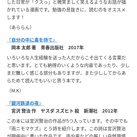
した日常が「クスっ」と微笑ましく笑えるようなお話が描
かれている漫画です。勉強の息抜きに、読むのをオススメ
します！
（あららん）
『自分の中に毒を持て』
岡本 太郎 著 青春出版社 2017年
いろいろな人生経験を送った人だからこそ出てくる言葉だ
と思います。とても納得のいくような内容であったり、少し
まだ難しく感じる部分もありますが、また少ししてからあ
らためて読んでもいいと思う本です。
（M.K）
『銀河鉄道の夜』
宮沢 賢治 作 ヤスダ スズヒト 絵 新潮社 2012年
この本には宮沢賢治の作品が5つ入っています。その中でも
『雨ニモマケズ』とう詩を紹介します。この詩は宮沢賢治
が闘病中に書いた作品です。雨や風などの厳しい自然環境