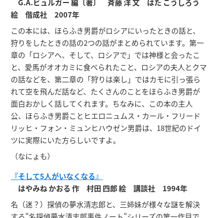
G.A.ビュルガー 編〔著〕 斉藤 洋 文 はた こうしろう
絵 偕成社 2007年
この本には、ほらふき男爵がロシアにいったときの話と、
狩りをしたときの話の2つの話がまとめられています。第一
章の「ロシアへ、そして、ロシアで」では神様と会ったこ
と、愛馬がオオカミに食べられたこと、ロシアの夫人とクマ
の話などを、第二章の「狩りは楽し」ではカモに引っ張ら
れて空を飛んだ話など、たくさんのことをほらふき男爵が
面白おかしく話してくれます。ちなみに、この本の主人
公、ほらふき男爵ことヒエロニュムス・カール・フリード
リッヒ・フォン・ミュンヒハウゼン男爵は、18世紀のドイ
ツに実際にいた方らしいですよ。
（なにょも）
『そして5人がいなくなる』
はやみね かおる 作 村田 四郎 絵 講談社 1994年
名（迷？）探偵の夢水清志郎と、三姉妹が様々な謎を解決
する"名探偵夢水清志郎事件ノート"シリーズの第一作目で