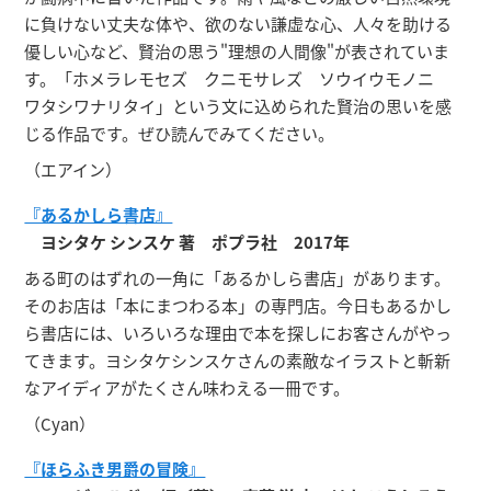
に負けない丈夫な体や、欲のない謙虚な心、人々を助ける
優しい心など、賢治の思う"理想の人間像"が表されていま
す。「ホメラレモセズ クニモサレズ ソウイウモノニ
ワタシワナリタイ」という文に込められた賢治の思いを感
じる作品です。ぜひ読んでみてください。
（エアイン）
『あるかしら書店』
ヨシタケ シンスケ 著 ポプラ社 2017年
ある町のはずれの一角に「あるかしら書店」があります。
そのお店は「本にまつわる本」の専門店。今日もあるかし
ら書店には、いろいろな理由で本を探しにお客さんがやっ
てきます。ヨシタケシンスケさんの素敵なイラストと斬新
なアイディアがたくさん味わえる一冊です。
（Cyan）
『ほらふき男爵の冒険』