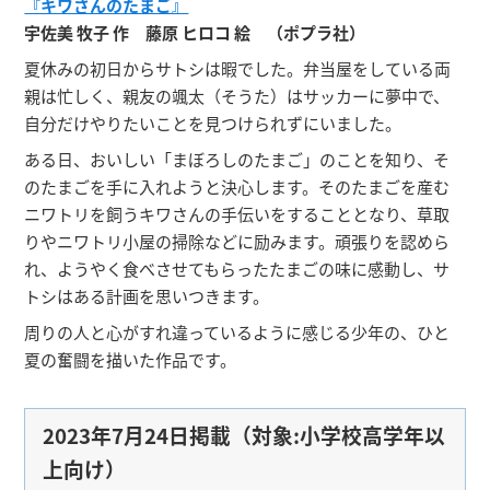
『キワさんのたまご』
宇佐美 牧子 作 藤原 ヒロコ 絵 （ポプラ社）
夏休みの初日からサトシは暇でした。弁当屋をしている両
親は忙しく、親友の颯太（そうた）はサッカーに夢中で、
自分だけやりたいことを見つけられずにいました。
ある日、おいしい「まぼろしのたまご」のことを知り、そ
のたまごを手に入れようと決心します。そのたまごを産む
ニワトリを飼うキワさんの手伝いをすることとなり、草取
りやニワトリ小屋の掃除などに励みます。頑張りを認めら
れ、ようやく食べさせてもらったたまごの味に感動し、サ
トシはある計画を思いつきます。
周りの人と心がすれ違っているように感じる少年の、ひと
夏の奮闘を描いた作品です。
2023年7月24日掲載（対象:小学校高学年以
上向け）