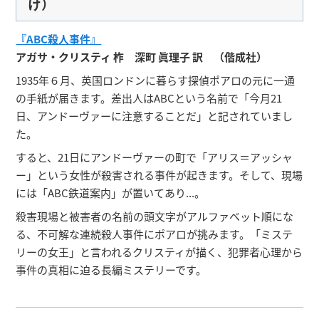
け）
『ABC殺人事件』
アガサ・クリスティ 柞 深町 眞理子 訳 （偕成社）
1935年６月、英国ロンドンに暮らす探偵ポアロの元に一通
の手紙が届きます。差出人はABCという名前で「今月21
日、アンドーヴァーに注意することだ」と記されていまし
た。
すると、21日にアンドーヴァーの町で「アリス＝アッシャ
ー」という女性が殺害される事件が起きます。そして、現場
には「ABC鉄道案内」が置いてあり...。
殺害現場と被害者の名前の頭文字がアルファベット順にな
る、不可解な連続殺人事件にポアロが挑みます。「ミステ
リーの女王」と言われるクリスティが描く、犯罪者心理から
事件の真相に迫る長編ミステリーです。