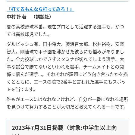
『打てるもんなら打ってみろ！』
中村 計 著 （講談社）
夏の高校野球本番。現在プロとして活躍する選手も、かつ
ては高校球児でした。
ダルビッシュ有、田中将大、藤浪晋太郎、松井裕樹、安楽
智大。剛速球で甲子園を沸かせた彼らにも悩みがありまし
た。全力投球しかできずスタミナが切れてしまう選手、大
事な試合で勝てないといわれた選手、チームメイトとの関
係に悩んだ選手...。それぞれが課題にどう向き合ったかを描
くとともに、エースの陰で2番手と言われた選手にもスポッ
トを当てます。
誰もがエースにはなれないけれど、自分が一番になれる場所
を見つけて努力することが大切だと教えてくれる一冊です。
2023年7月31日掲載（対象:中学生以上向