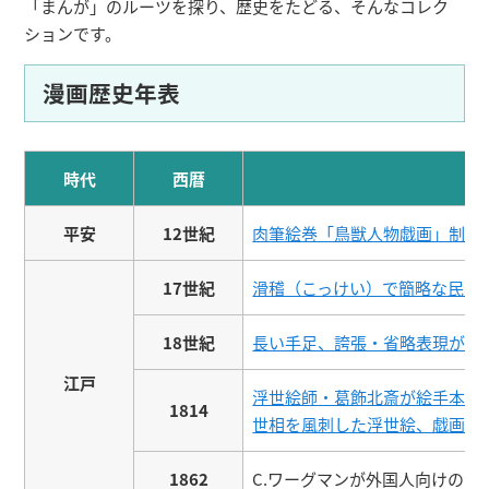
「まんが」のルーツを探り、歴史をたどる、そんなコレク
ションです。
漫画歴史年表
時代
西暦
平安
12世紀
肉筆絵巻「鳥獣人物戯画」制作
17世紀
滑稽（こっけい）で簡略な民画
18世紀
長い手足、誇張・省略表現が特
江戸
浮世絵師・葛飾北斎が絵手本集
1814
世相を風刺した浮世絵、戯画入
1862
C.ワーグマンが外国人向けの