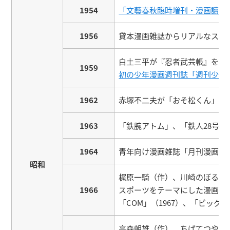
1954
「文藝春秋臨時増刊・漫画讀本
1956
貸本漫画雑誌からリアルなストー
白土三平が『忍者武芸帳』を発
1959
初の少年漫画週刊誌「週刊少年
1962
赤塚不二夫が「おそ松くん」を
1963
「鉄腕アトム」、「鉄人28号
1964
青年向け漫画雑誌「月刊漫画ガ
昭和
梶原一騎（作）、川崎のぼる（
1966
スポーツをテーマにした漫画“ス
「COM」（1967）、「ビッ
高森朝雄（作）、ちばてつや（