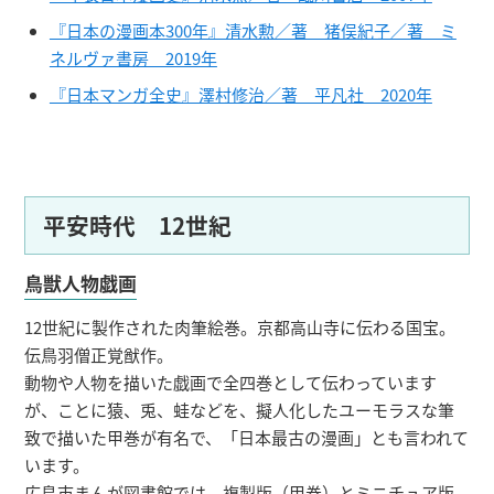
『日本の漫画本300年』清水勲／著 猪俣紀子／著 ミ
ネルヴァ書房 2019年
『日本マンガ全史』澤村修治／著 平凡社 2020年
平安時代 12世紀
鳥獣人物戯画
12世紀に製作された肉筆絵巻。京都高山寺に伝わる国宝。
伝鳥羽僧正覚猷作。
動物や人物を描いた戯画で全四巻として伝わっています
が、ことに猿、兎、蛙などを、擬人化したユーモラスな筆
致で描いた甲巻が有名で、「日本最古の漫画」とも言われて
います。
広島市まんが図書館では、複製版（甲巻）とミニチュア版