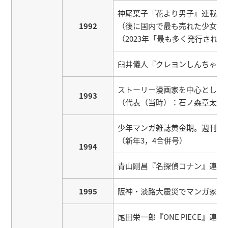
神尾葉子『花より男子』連載開
1992
（後に国内で最も売れた少女マ
（2023年「最も多く発行され
臼井儀人『クレヨンしんちゃん
ストーリー漫画家を中心とした
1993
（代表（当時）：石ノ森章太郎
少年マンガ雑誌黄金期。週刊少年
（新年3，4合併号）
1994
青山剛昌『名探偵コナン』連載
1995
阪神・淡路大震災でマンガ家ら
尾田栄一郎『ONE PIECE』連載