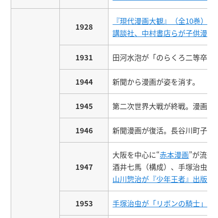
『現代漫画大観』（全10巻）
1928
講談社、中村書店らが子供漫画
1931
田河水泡が「のらくろ二等卒」
1944
新聞から漫画が姿を消す。
1945
第二次世界大戦が終戦。漫画雑
1946
新聞漫画が復活。長谷川町子が
大阪を中心に“
赤本漫画
”が流行
1947
酒井七馬（構成）、手塚治虫（
山川惣治が『少年王者』出版。
1953
手塚治虫が「リボンの騎士」を