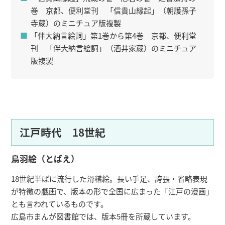
巻 京都、便利堂刊 「信貴山縁起」（朝護孫子
寺蔵）のミニチュア版複製
「伴大納言絵詞」第1巻から第4巻 京都、便利堂
刊 「伴大納言絵詞」（酒井家蔵）のミニチュア
版複製
江戸時代 18世紀
鳥羽絵（とばえ）
18世紀半ばに流行した滑稽絵。長い手足、誇張・省略表現
が特徴の戯画で、版本の形で全国に広まった「江戸の漫画」
とも言われているものです。
広島市まんが図書館では、版本5冊を所蔵しています。