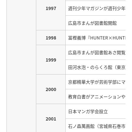
1997
週刊少年マガジンが週刊少年ジャ
広島市まんが図書館開館
1998
冨樫義博『HUNTER×HUNTE
広島市まんが図書館あさ閲覧室
1999
田河水泡・のらくろ館（東京都
京都精華大学が芸術学部にマン
2000
教育白書がアニメーションや漫
日本マンガ学会設立
2001
石ノ森萬画館（宮城県石巻市）