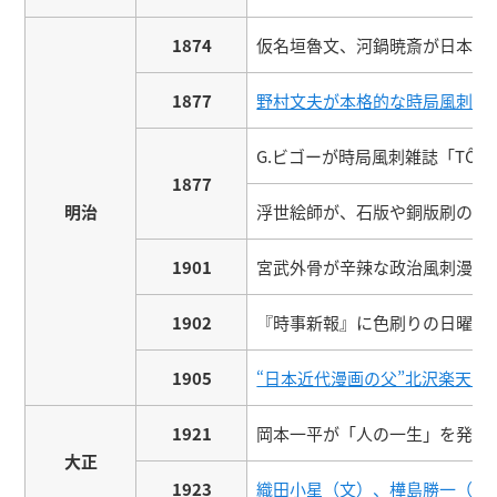
1874
仮名垣魯文、河鍋暁斎が日本初
1877
野村文夫が本格的な時局風刺漫
G.ビゴーが時局風刺雑誌「TÔB
1877
明治
浮世絵師が、石版や銅版刷の小型
1901
宮武外骨が辛辣な政治風刺漫画
1902
『時事新報』に色刷りの日曜特
1905
“日本近代漫画の父”北沢楽天が
1921
岡本一平が「人の一生」を発表
大正
1923
織田小星（文）、樺島勝一（画