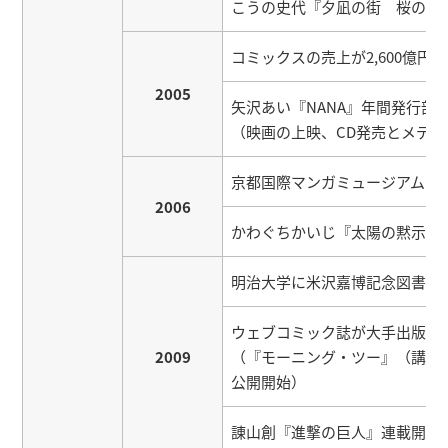
こうの史代『夕凪の街 桜の国
コミックスの売上が2,600億円
2005
矢沢あい『NANA』年間発行部数
（映画の上映、CD発売とメデ
京都国際マンガミュージアム（
2006
かわぐちかいじ『太陽の黙示録
明治大学に米沢嘉博記念図書館
ウェブコミック誌が大手出版社
2009
（『モーニング・ツー』（講談
公開開始）
諌山創『進撃の巨人』連載開始