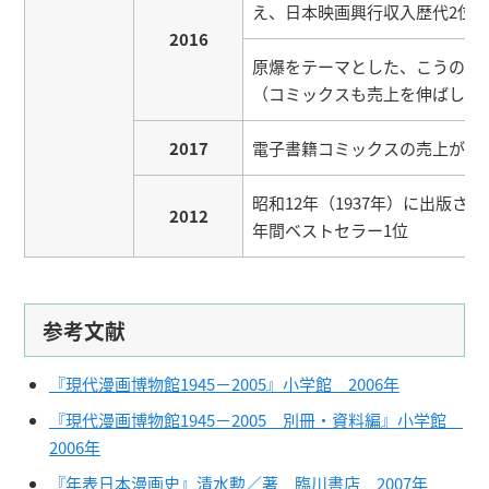
え、日本映画興行収入歴代2位
2016
原爆をテーマとした、こうの史
（コミックスも売上を伸ばし、上
2017
電子書籍コミックスの売上が紙
昭和12年（1937年）に出版
2012
年間ベストセラー1位
参考文献
『現代漫画博物館1945－2005』小学館 2006年
『現代漫画博物館1945－2005 別冊・資料編』小学館
2006年
『年表日本漫画史』清水勲／著 臨川書店 2007年