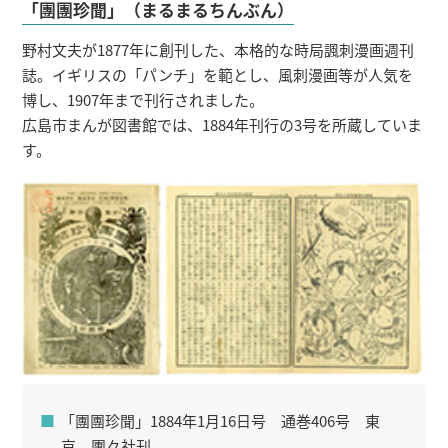
「團團珍聞」（まるまるちんぶん）
野村文夫が1877年に創刊した、本格的な時局諷刺漫画週刊
誌。イギリスの「パンチ」を範とし、風刺漫画等が人気を
博し、1907年まで刊行されました。
広島市まんが図書館では、1884年刊行の3号を所蔵していま
す。
「團團珍聞」1884年1月16日号 通巻406号 東
京 團々社刊