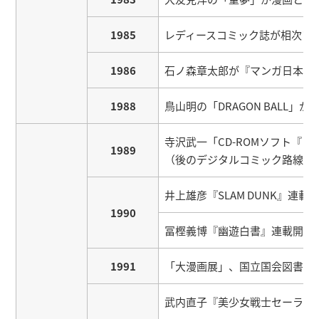
1985
レディースコミック誌が相次い
1986
石ノ森章太郎が『マンガ日本経
1988
鳥山明の「DRAGON BALL
寺沢武一「CD-ROMソフト『
1989
（後のデジタルコミック路線の
井上雄彦『SLAM DUNK』連載
1990
冨樫義博『幽遊白書』連載開始
1991
「大漫画展」、国立国会図書館
武内直子『美少女戦士セーラー