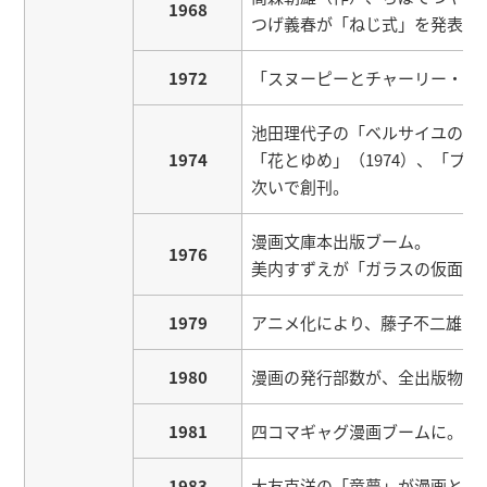
1968
つげ義春が「ねじ式」を発表。
1972
「スヌーピーとチャーリー・ブ
池田理代子の「ベルサイユのば
1974
「花とゆめ」（1974）、「プリン
次いで創刊。
漫画文庫本出版ブーム。
1976
美内すずえが「ガラスの仮面」
1979
アニメ化により、藤子不二雄の
1980
漫画の発行部数が、全出版物の
1981
四コマギャグ漫画ブームに。
1983
大友克洋の「童夢」が漫画とし