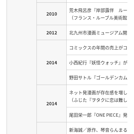
荒木飛呂彦『岸部露伴 ルーブ
2010
（フランス・ルーブル美術館が
2012
北九州市漫画ミュージアム開館
コミックスの年間の売上がコミ
2014
小西紀行『妖怪ウォッチ』がゲ
野田サトル『ゴールデンカムイ
ネット発漫画が存在感を増し、
（ふじた『ヲタクに恋は難しい』1
2014
尾田栄一郎『ONE PIECE』発
新海誠／原作、琴音らんまる／