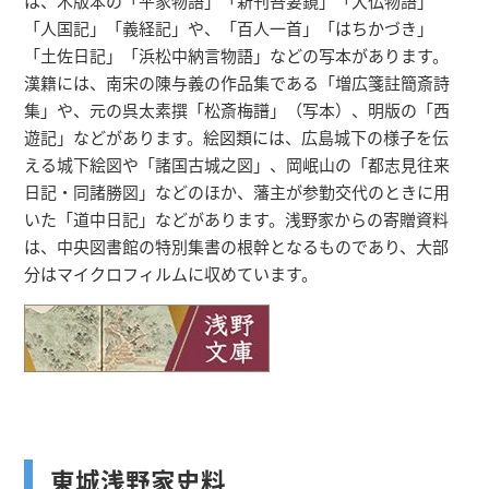
は、木版本の「平家物語」「新刊吾妻鏡」「大仏物語」
「人国記」「義経記」や、「百人一首」「はちかづき」
「土佐日記」「浜松中納言物語」などの写本があります。
漢籍には、南宋の陳与義の作品集である「増広箋註簡斎詩
集」や、元の呉太素撰「松斎梅譜」（写本）、明版の「西
遊記」などがあります。絵図類には、広島城下の様子を伝
える城下絵図や「諸国古城之図」、岡岷山の「都志見往来
日記・同諸勝図」などのほか、藩主が参勤交代のときに用
いた「道中日記」などがあります。浅野家からの寄贈資料
は、中央図書館の特別集書の根幹となるものであり、大部
分はマイクロフィルムに収めています。
東城浅野家史料