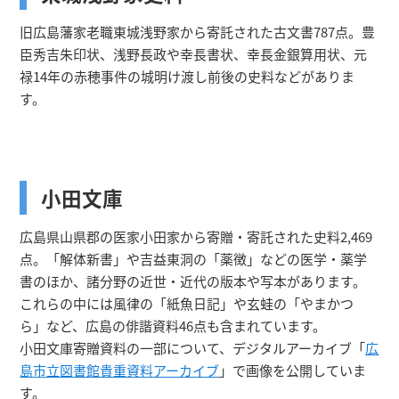
旧広島藩家老職東城浅野家から寄託された古文書787点。豊
臣秀吉朱印状、浅野長政や幸長書状、幸長金銀算用状、元
禄14年の赤穂事件の城明け渡し前後の史料などがありま
す。
小田文庫
広島県山県郡の医家小田家から寄贈・寄託された史料2,469
点。「解体新書」や吉益東洞の「薬徴」などの医学・薬学
書のほか、諸分野の近世・近代の版本や写本があります。
これらの中には風律の「紙魚日記」や玄蛙の「やまかつ
ら」など、広島の俳諧資料46点も含まれています。
小田文庫寄贈資料の一部について、デジタルアーカイブ「
広
島市立図書館貴重資料アーカイブ
」で画像を公開していま
す。