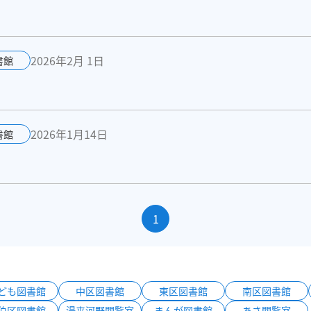
2026年2月 1日
書館
2026年1月14日
書館
1
ども図書館
中区図書館
東区図書館
南区図書館
伯区図書館
湯来河野閲覧室
まんが図書館
あさ閲覧室