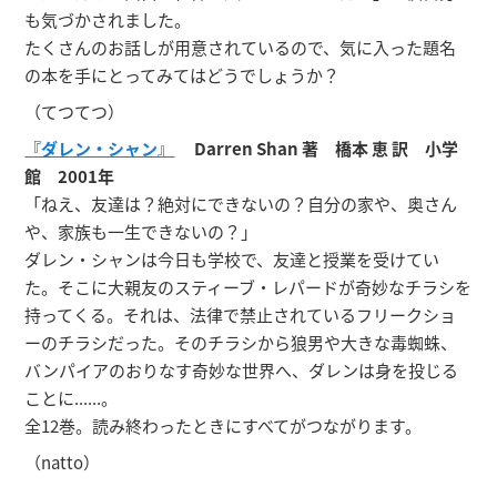
も気づかされました。
たくさんのお話しが用意されているので、気に入った題名
の本を手にとってみてはどうでしょうか？
（てつてつ）
『ダレン・シャン』
Darren Shan 著 橋本 恵 訳 小学
館 2001年
「ねえ、友達は？絶対にできないの？自分の家や、奥さん
や、家族も一生できないの？」
ダレン・シャンは今日も学校で、友達と授業を受けてい
た。そこに大親友のスティーブ・レパードが奇妙なチラシを
持ってくる。それは、法律で禁止されているフリークショ
ーのチラシだった。そのチラシから狼男や大きな毒蜘蛛、
バンパイアのおりなす奇妙な世界へ、ダレンは身を投じる
ことに......。
全12巻。読み終わったときにすべてがつながります。
（natto）