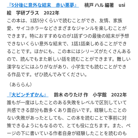
『5分後に意外な結末 赤い悪夢』
桃戸 ハル 編著 usi
絵 学研プラス 2022年
この本は、1話5分くらいで読むことができ、友情、家族
愛、サイコホラーなどさまざまなジャンルを楽しむことが
できます。特におすすめなのが1話ずつの最後の結末が予想
できないくらい意外な結末で、1話1話楽しめることができ
ることです。ほかにも、この本にはシリーズがたくさんある
ので、読んでもまた新しい話を読むことができます。難しい
漢字などにはふりがながあり、小学生でも読むことができ
る作品です。ぜひ読んでみてください。
（あららん）
『大ピンチずかん』
鈴木 のりたけ 作 小学館 2022年
誰もが一度はしたことのある失敗をレベルで区別していて
共感できる部分も数多くあり面白いです。経験したことの
ない失敗があったとしても、この本を読むことで事前に対
策できるようにもなるので、とても役に立ちます。また、ペ
ージの下に書いている作者自身が経験したことを読むのも