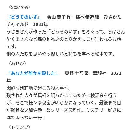
（Sparrow）
『どうぞのいす』
香山 美子 作 柿本 幸造 絵 ひさかた
チャイルド 1981年
うさぎさんが作った「どうぞのいす」をめぐって、ろばさん
やくまさんなど森の動物達のとりかえっこが行われるお話
です。
他の人たちを思いやる優しい気持ちを学べる絵本です。
（あせび）
『あなたが誰かを殺した』
東野 圭吾 著 講談社 2023
年
閑静な別荘地で起こる殺人事件。
残された人々が真相を明らかにするために検証会を行う
が、そこで様々な秘密が明らかになっていく。最後まで目
が離せない加賀恭一郎シリーズ最新作。ミステリー好きに
はたまらない一冊！
（トランプ）