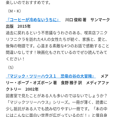
楽しいのでおすすめです。
（M・K）
『コーヒーが冷めないうちに』
川口 俊和 著 サンマーク
出版 2015年
過去に戻れるという不思議なうわさのある、喫茶店フニク
リフニクラを訪れた4人の女性たちが紡ぐ、家族と、愛と、
後悔の物語です。心温まる素敵な4つのお話で感動すること
間違いなしです！映画化もされているのでぜひ読んでみて
ください！
（S）
『マジック・ツリーハウス１ 恐竜の谷の大冒険』
メア
リー・ポープ・オズボーン 著 食野 雅子 訳 メディアファ
クトリー 2002年
図書室で見たことがある人も多いのではないでしょうか？
「マジックツリーハウス」シリーズ。一冊が薄く、読書に
少し抵抗がある人でも読み切りやすい一冊です。「本の中
にはこんなに面白い世界が広がっているのだ！」と僕自身