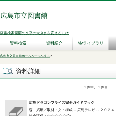
広島市立図書館
蔵書検索画面の文字の大きさを変えるには
資料検索
資料紹介
Myライブラリ
広島市立図書館ホームページへ戻る
>
資料詳細
1 件中、 1 件目
広島ドラゴンフライズ完全ガイドブック
森 拓磨／取材・文・構成 -- 広島テレビ -- ２０２４．１０
総合評価
5段階評価
(0)