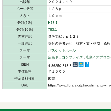
出版年
２０２４．１０
ページ数等
１２８ｐ
大きさ
１９ｃｍ
分類(9版)
H78.1
分類(10版)
783.1
内容注記
参考文献：ｐ１２８
一般注記
奥付の著者表記：取材・文・構成 森拓
テーマ
バスケットボール
テーマ
広島ドラゴンフライズ
,
広島４大プロコ
ISBN
4-86250-813-3
本体価格
￥１５００
特定資料種別
図書
URL
https://www.library.city.hiroshima.jp/wi