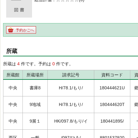
の0.0
予約かごへ
所蔵
所蔵は
4
件です。予約は
0
件です。
所蔵館
所蔵場所
請求記号
資料コード
中央
書庫8
H/78.1/もり/
180444621U
中央
9地域
H/78.1/もり/
180444620T
中央
9展１
HK/097.8/もり/イ
180441895/
西区
一般
/097/ひろ/
8801537920