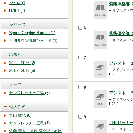
783.47 (1)
紫熊倶楽部
-- オフィス・ウエ
H78.1 (1)
シリーズ
6
Sports Graphic Number (1)
紫熊倶楽部
-- オフィス・ウエ
月刊タウン情報ひろしま (1)
出版年
7
2022 - 2026 (2)
アシスト 
-- アドプレッ
2015 - 2019 (6)
H78.1
テーマ
8
アシスト 
サンフレッチェ広島 (5)
-- アドプレッ
H78.1
個人件名
青山 敏弘 (8)
9
月刊サッカ
サンフレッチェ広島 (1)
-- ベースボール
佐藤 寿人、髙萩 洋次郎、石原