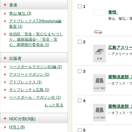
著者
1
覚悟
青山 敏弘 (3)
青山 敏弘／著 -
アドプレックスTJHiroshima編
集室 (1)
佐伯区「安全・安心なまちづく
り」連絡協議会~「安全・安
2
心」新聞発行委員会 (1)
広島アスリ
-- アスリートマガ
出版者
ベースボールマガジン社/編 (2)
3
アスリートマガジン (1)
紫熊倶楽部
アドプレックス (1)
-- オフィス・ウエ
サンフレッチェ広島 (1)
ベースボール・マガジン社 (1)
4
もっと見る
紫熊倶楽部
-- オフィス・ウエ
NDC分類(9版)
H78.1 (8)
5