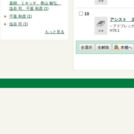
直樹、ミキッチ、青山 敏弘、
塩谷 司、千葉 和彦 (1)
10
千葉 和彦 (1)
アシスト 
塩谷 司 (1)
-- アドプレッ
H78.1
もっと見る
本棚へ