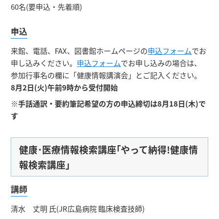
60名(要申込・先着順)
申込
来館、電話、FAX、図書館ホームページの
申込フォーム
でお
申し込みください。
申込フォーム
でお申し込みの場合は、
参加行事名の欄に「健康情報講演会」とご記入ください。
8月2日(火)午前9時から受付開始
※手話通訳・
要約筆記
希望の方の申込締切は8月18日(木)で
す
健康･医療情報検索講座｢やって納得!健康情
報検索講座｣
講師
清水 丈明 氏(JR広島病院 臨床検査技師)