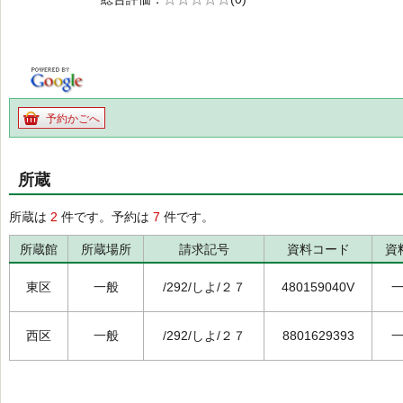
の0.0
予約かごへ
所蔵
所蔵は
2
件です。予約は
7
件です。
所蔵館
所蔵場所
請求記号
資料コード
資
東区
一般
/292/しよ/２７
480159040V
西区
一般
/292/しよ/２７
8801629393