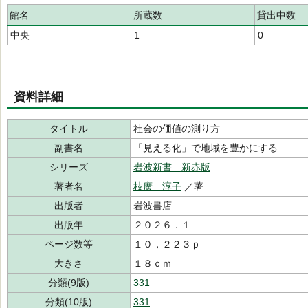
館名
所蔵数
貸出中数
中央
1
0
資料詳細
タイトル
社会の価値の測り方
副書名
「見える化」で地域を豊かにする
シリーズ
岩波新書 新赤版
著者名
枝廣 淳子
／著
出版者
岩波書店
出版年
２０２６．１
ページ数等
１０，２２３ｐ
大きさ
１８ｃｍ
分類(9版)
331
分類(10版)
331