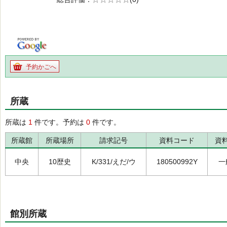
の0.0
予約かごへ
所蔵
所蔵は
1
件です。予約は
0
件です。
所蔵館
所蔵場所
請求記号
資料コード
資
中央
10歴史
K/331/えだ/ウ
180500992Y
一
館別所蔵