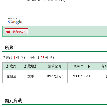
の0.0
予約かごへ
所蔵
所蔵は
1
件です。予約は
23
件です。
所蔵館
所蔵場所
請求記号
資料コード
資
佐伯区
文庫
B/F1/はら/
980145541.
一
館別所蔵