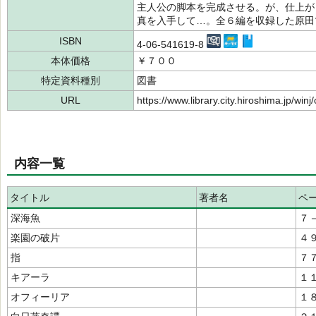
主人公の脚本を完成させる。が、仕上が
真を入手して…。全６編を収録した原田
ISBN
4-06-541619-8
本体価格
￥７００
特定資料種別
図書
URL
https://www.library.city.hiroshima.jp/wi
内容一覧
タイトル
著者名
ペ
深海魚
７
楽園の破片
４
指
７
キアーラ
１
オフィーリア
１