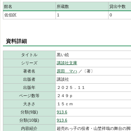
館名
所蔵数
貸出中数
佐伯区
1
0
資料詳細
タイトル
黒い絵
シリーズ
講談社文庫
著者名
原田 マハ
／〔著〕
出版者
講談社
出版年
２０２５．１１
ページ数等
２４９ｐ
大きさ
１５ｃｍ
分類(9版)
913.6
分類(10版)
913.6
内容紹介
超売れっ子の役者・山埜祥哉の舞台の脚