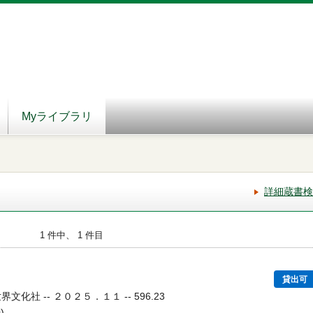
Myライブラリ
詳細蔵書検
1 件中、 1 件目
貸出可
文化社 -- ２０２５．１１ -- 596.23
)