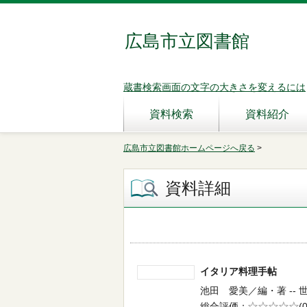
広島市立図書館
蔵書検索画面の文字の大きさを変えるには
資料検索
資料紹介
広島市立図書館ホームページへ戻る
>
資料詳細
イタリア料理手帖
池田 愛美／編・著 -- 世界
総合評価
5段階評価
(0