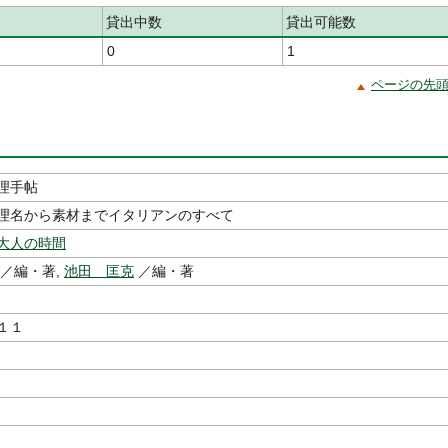
貸出中数
貸出可能数
0
1
ページの先
理手帖
理名から素材までイタリアンのすべて
大人の時間
／編・著,
池田 匡克
／編・著
１１