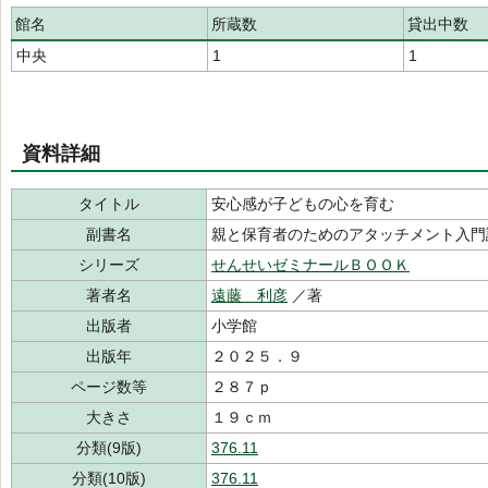
館名
所蔵数
貸出中数
中央
1
1
資料詳細
タイトル
安心感が子どもの心を育む
副書名
親と保育者のためのアタッチメント入門
シリーズ
せんせいゼミナールＢＯＯＫ
著者名
遠藤 利彦
／著
出版者
小学館
出版年
２０２５．９
ページ数等
２８７ｐ
大きさ
１９ｃｍ
分類(9版)
376.11
分類(10版)
376.11