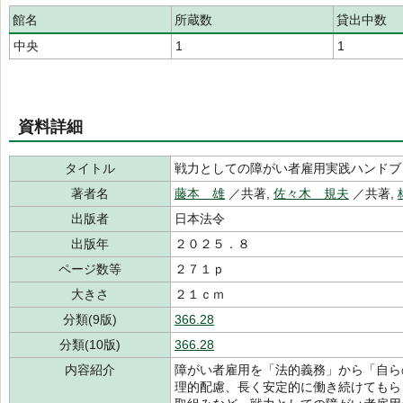
館名
所蔵数
貸出中数
中央
1
1
資料詳細
タイトル
戦力としての障がい者雇用実践ハンドブ
著者名
藤本 雄
／共著,
佐々木 規夫
／共著,
出版者
日本法令
出版年
２０２５．８
ページ数等
２７１ｐ
大きさ
２１ｃｍ
分類(9版)
366.28
分類(10版)
366.28
内容紹介
障がい者雇用を「法的義務」から「自ら
理的配慮、長く安定的に働き続けてもら