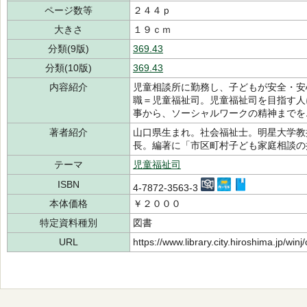
ページ数等
２４４ｐ
大きさ
１９ｃｍ
分類(9版)
369.43
分類(10版)
369.43
内容紹介
児童相談所に勤務し、子どもが安全・安
職＝児童福祉司。児童福祉司を目指す人
事から、ソーシャルワークの精神までを
著者紹介
山口県生まれ。社会福祉士。明星大学教
長。編著に「市区町村子ども家庭相談
テーマ
児童福祉司
ISBN
4-7872-3563-3
本体価格
￥２０００
特定資料種別
図書
URL
https://www.library.city.hiroshima.jp/wi