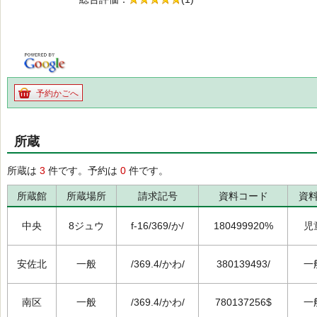
の5.0
予約かごへ
所蔵
所蔵は
3
件です。予約は
0
件です。
所蔵館
所蔵場所
請求記号
資料コード
資
中央
8ジュウ
f-16/369/か/
180499920%
児
安佐北
一般
/369.4/かわ/
380139493/
一
南区
一般
/369.4/かわ/
780137256$
一