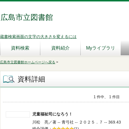
広島市立図書館
蔵書検索画面の文字の大きさを変えるには
資料検索
資料紹介
Myライブラリ
広島市立図書館ホームページへ戻る
>
資料詳細
1 件中、 1 件目
児童福祉司になろう！
川松 亮／著 -- 青弓社 -- ２０２５．７ -- 369.43
総合評価
5段階評価
(1)