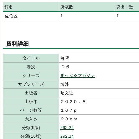
館名
所蔵数
貸出中数
佐伯区
1
1
資料詳細
タイトル
台湾
巻次
’２６
シリーズ
まっぷるマガジン
サブシリーズ
海外
出版者
昭文社
出版年
２０２５．８
ページ数等
１６７ｐ
大きさ
２３ｃｍ
分類(9版)
292.24
分類(10版)
292.24