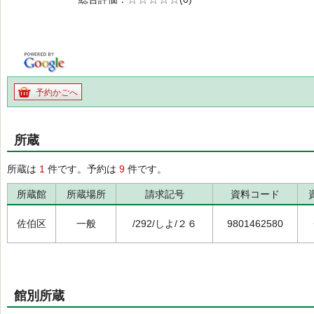
の0.0
予約かごへ
所蔵
所蔵は
1
件です。予約は
9
件です。
所蔵館
所蔵場所
請求記号
資料コード
佐伯区
一般
/292/しよ/２６
9801462580
館別所蔵