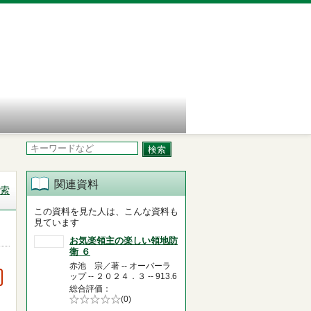
関連資料
索
この資料を見た人は、こんな資料も
見ています
お気楽領主の楽しい領地防
衛 ６
赤池 宗／著 -- オーバーラ
ップ -- ２０２４．３ -- 913.6
総合評価
5段階評価の
(0)
0.0