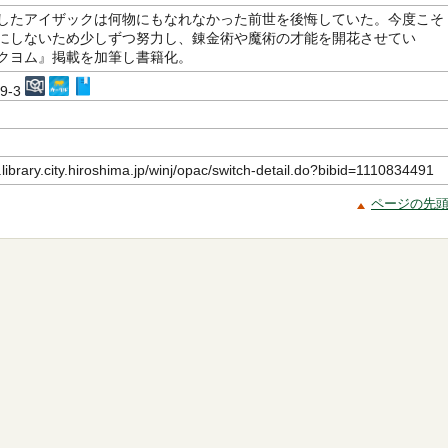
したアイザックは何物にもなれなかった前世を後悔していた。今度こそ
にしないため少しずつ努力し、錬金術や魔術の才能を開花させてい
クヨム』掲載を加筆し書籍化。
09-3
.library.city.hiroshima.jp/winj/opac/switch-detail.do?bibid=1110834491
ページの先