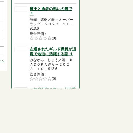
0.0
魔王と勇者の戦いの裏で
４
涼樹 悠樹／著 -- オーバー
ラップ -- ２０２３．１１ --
913.6
総合評価
5段階評価の
(0)
0.0
左遷されたギルド職員が辺
境で地道に活躍する話 １
みなかみ しょう／著 -- Ｋ
頭へ
ＡＤＯＫＡＷＡ -- ２０２
３．１０ -- 913.6
総合評価
5段階評価の
(0)
0.0
お気楽領主の楽しい領地防
衛 ４
赤池 宗／著 -- オーバーラ
ップ -- ２０２３．３ -- 913.6
総合評価
5段階評価の
(0)
0.0
お気楽領主の楽しい領地防
衛 ３