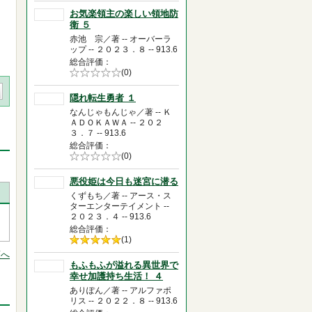
お気楽領主の楽しい領地防
衛 ５
赤池 宗／著 -- オーバーラ
ップ -- ２０２３．８ -- 913.6
総合評価
5段階評価の
(0)
0.0
隠れ転生勇者 １
なんじゃもんじゃ／著 -- Ｋ
ＡＤＯＫＡＷＡ -- ２０２
３．７ -- 913.6
総合評価
5段階評価の
(0)
0.0
悪役姫は今日も迷宮に潜る
くずもち／著 -- アース・ス
ターエンターテイメント --
２０２３．４ -- 913.6
総合評価
5段階評価の
(1)
5.0
頭へ
もふもふが溢れる異世界で
幸せ加護持ち生活！ ４
ありぽん／著 -- アルファポ
リス -- ２０２２．８ -- 913.6