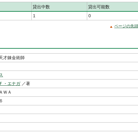
貸出中数
貸出可能数
1
0
ページの先
天才錬金術師
ス
Ｆ・エナガ
／著
ＡＷＡ
６