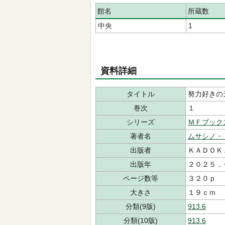
館名
所蔵数
中央
1
資料詳細
タイトル
努力好きの
巻次
１
シリーズ
ＭＦブック
著者名
ムサシノ・
出版者
ＫＡＤＯＫ
出版年
２０２５．
ページ数等
３２０ｐ
大きさ
１９ｃｍ
分類(9版)
913.6
分類(10版)
913.6