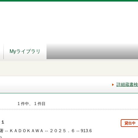
Myライブラリ
詳細蔵書検
1 件中、 1 件目
師 １
貸出中
- ＫＡＤＯＫＡＷＡ -- ２０２５．６ -- 913.6
)