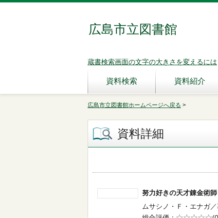
広島市立図書館
蔵書検索画面の文字の大きさを変えるには
資料検索
資料紹介
広島市立図書館ホームページへ戻る
>
資料詳細
努力好きの天才錬金術
ムサシノ・Ｆ・エナガ／著 -
総合評価
5段階評価
(0