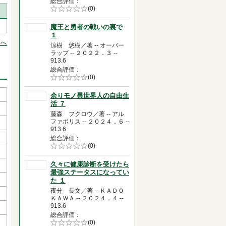
総合評価
5段階評価の
(0)
0.0
魔王と勇者の戦いの裏で
１
頭へ
涼樹 悠樹／著 -- オーバー
ラップ -- ２０２２．３ --
913.6
総合評価
5段階評価の
(0)
0.0
余りモノ異世界人の自由生
活 ７
藤森 フクロウ／著 -- アル
ファポリス -- ２０２４．６ --
913.6
総合評価
5段階評価の
(0)
0.0
久々に健康診断を受けたら
最強ステータスになってい
た １
夜分 長文／著 -- ＫＡＤＯ
ＫＡＷＡ -- ２０２４．４ --
913.6
総合評価
5段階評価の
(0)