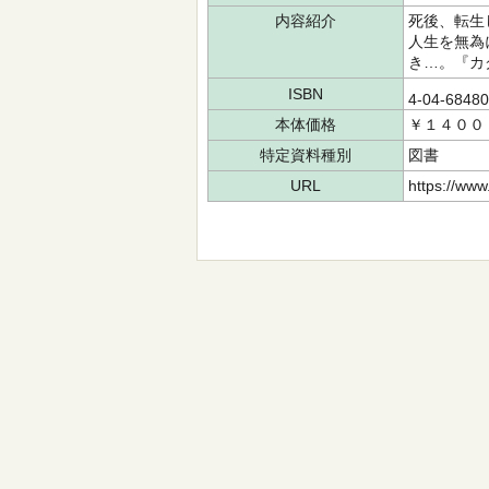
内容紹介
死後、転生
人生を無為
き…。『カ
ISBN
4-04-6848
本体価格
￥１４００
特定資料種別
図書
URL
https://www