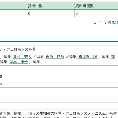
貸出中数
貸出可能数
0
0
ページの先
い・フェロモンの事典
／編集,
新村 芳人
／編集,
吉原 良浩
／編集,
横須賀 誠
／編集,
菊
編集,
岡本 雅子
／編集
６
ｐ
哺乳類、植物…。個々の生物種の嗅覚・フェロモンのメカニズムから生