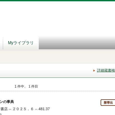
Myライブラリ
詳細蔵書検
1 件中、 1 件目
モンの事典
禁帯出
 -- ２０２５．６ -- 481.37
)