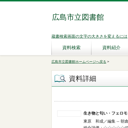
広島市立図書館
蔵書検索画面の文字の大きさを変えるには
資料検索
資料紹介
広島市立図書館ホームページへ戻る
>
資料詳細
生き物と匂い・フェロ
東原 和成／編集 -- 朝倉書店
総合評価
5段階評価
(0