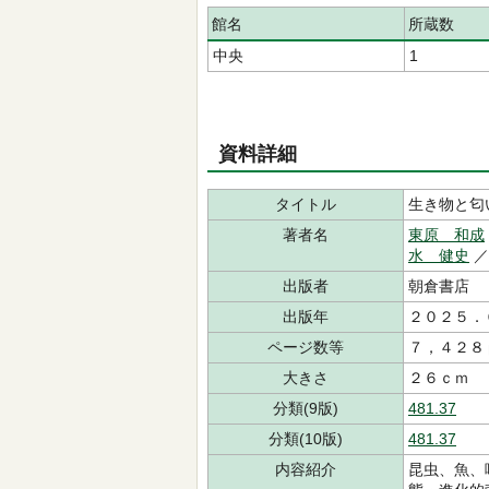
館名
所蔵数
中央
1
資料詳細
タイトル
生き物と匂
著者名
東原 和成
水 健史
／
出版者
朝倉書店
出版年
２０２５．
ページ数等
７，４２８
大きさ
２６ｃｍ
分類(9版)
481.37
分類(10版)
481.37
内容紹介
昆虫、魚、