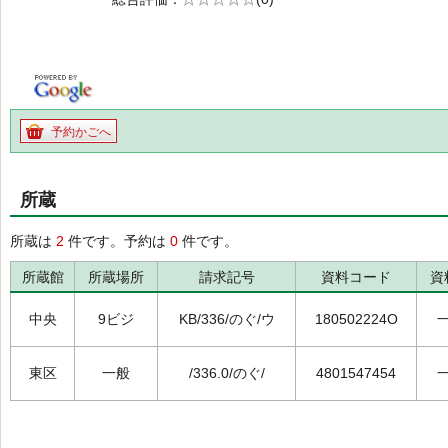
の0.0
予約かごへ
所蔵
所蔵は
2
件です。予約は
0
件です。
所蔵館
所蔵場所
請求記号
資料コード
資
中央
9ビジ
KB/336/のぐ/ウ
180502224O
東区
一般
/336.0/のぐ/
4801547454