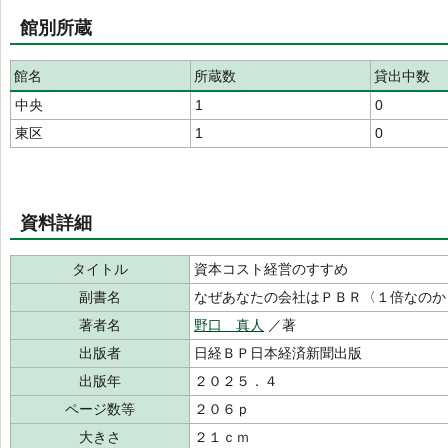
館別所蔵
館名
所蔵数
貸出中数
中央
1
0
東区
1
0
資料詳細
タイトル
資本コスト経営のすすめ
副書名
なぜあなたの会社はＰＢＲ〈１倍なのか
著者名
野口 真人
／著
出版者
日経ＢＰ日本経済新聞出版
出版年
２０２５．４
ページ数等
２０６ｐ
大きさ
２１ｃｍ