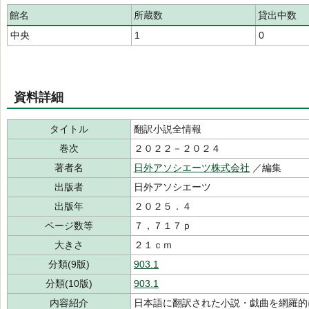
館名
所蔵数
貸出中数
中央
1
0
資料詳細
タイトル
翻訳小説全情報
巻次
２０２２－２０２４
著者名
日外アソシエーツ株式会社
／編集
出版者
日外アソシエーツ
出版年
２０２５．４
ページ数等
７，７１７ｐ
大きさ
２１ｃｍ
分類(9版)
903.1
分類(10版)
903.1
内容紹介
日本語に翻訳された小説・戯曲を網羅的