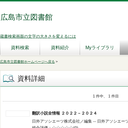
広島市立図書館
蔵書検索画面の文字の大きさを変えるには
資料検索
資料紹介
Myライブラリ
広島市立図書館ホームページへ戻る
>
資料詳細
1 件中、 1 件目
翻訳小説全情報 ２０２２－２０２４
日外アソシエーツ株式会社／編集 -- 日外アソシエーツ -- 
総合評価
5段階評価
(0)