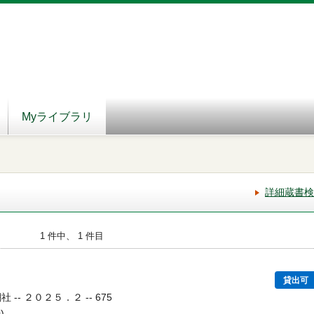
Myライブラリ
詳細蔵書検
1 件中、 1 件目
か
貸出可
 -- ２０２５．２ -- 675
)