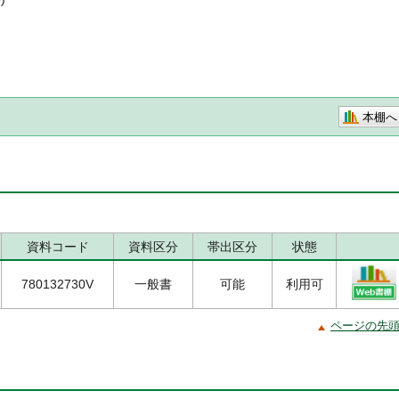
本棚へ
資料コード
資料区分
帯出区分
状態
780132730V
一般書
可能
利用可
ページの先