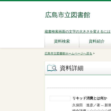
広島市立図書館
蔵書検索画面の文字の大きさを変えるには
資料検索
資料紹介
広島市立図書館ホームページへ戻る
>
資料詳細
リキッド消費とは何
久保田 進彦／著 -- 新潮社
総合評価
5段階評価
(0