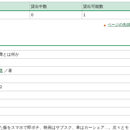
貸出中数
貸出可能数
0
1
ページの先
費とは何か
彦
／著
２
た服をスマホで即ポチ、映画はサブスク、車はカーシェア…。次々とモ