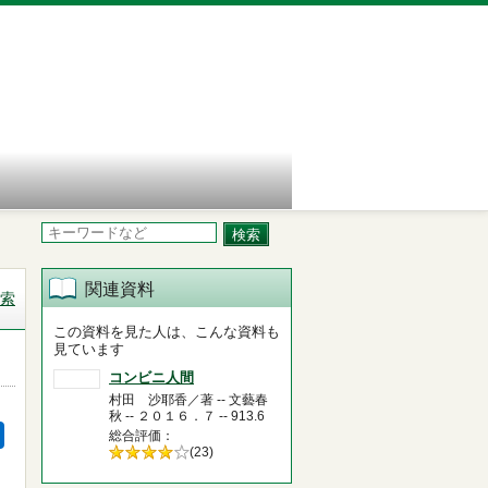
関連資料
索
この資料を見た人は、こんな資料も
見ています
コンビニ人間
村田 沙耶香／著 -- 文藝春
秋 -- ２０１６．７ -- 913.6
総合評価
5段階評価の
(23)
4.0