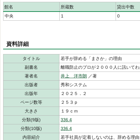
館名
所蔵数
貸出中数
中央
1
0
資料詳細
タイトル
若手が辞める「まさか」の理由
副書名
離職防止のプロが２０００人に訊いてわ
著者名
井上 洋市朗
／著
出版者
秀和システム
出版年
２０２５．２
ページ数等
２５３ｐ
大きさ
１９ｃｍ
分類(9版)
336.4
分類(10版)
336.4
内容紹介
若手社員が定着しないのは、辞める理由