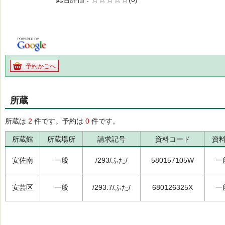
の0.0
予約かごへ
所蔵
所蔵は
2
件です。予約は
0
件です。
所蔵館
所蔵場所
請求記号
資料コード
資
安佐南
一般
/293/ふた/
580157105W
一
安芸区
一般
/293.7/ふた/
680126325X
一