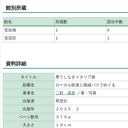
館別所蔵
館名
所蔵数
貸出中数
安佐南
1
0
安芸区
1
1
資料詳細
タイトル
果てしなきイタリア旅
副書名
ローカル鉄道と路線バスでめぐる
著者名
二村 高史
／著・写真
出版者
草思社
出版年
２０２５．２
ページ数等
３７５ｐ
大きさ
１９ｃｍ