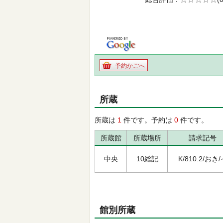
の0.0
予約かごへ
所蔵
所蔵は
1
件です。予約は
0
件です。
所蔵館
所蔵場所
請求記号
中央
10総記
K/810.2/おき
館別所蔵