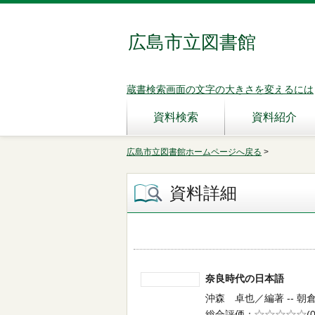
広島市立図書館
蔵書検索画面の文字の大きさを変えるには
資料検索
資料紹介
広島市立図書館ホームページへ戻る
>
資料詳細
奈良時代の日本語
沖森 卓也／編著 -- 朝倉書
総合評価
5段階評価
(0