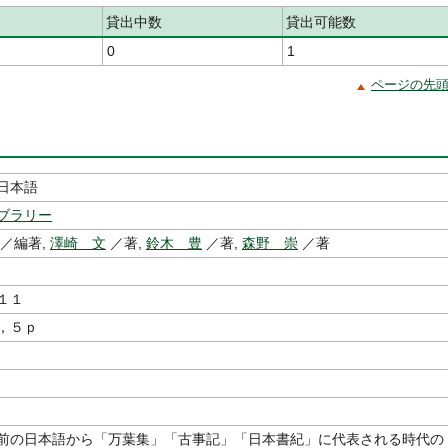
貸出中数
貸出可能数
0
1
ページの先
日本語
ブラリー
／編著,
澤崎 文
／著,
鈴木 豊
／著,
森野 崇
／著
１１
，５ｐ
前の日本語から「万葉集」「古事記」「日本書紀」に代表される時代の