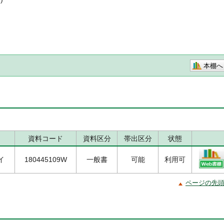
本棚へ
資料コード
資料区分
帯出区分
状態
/イ
180445109W
一般書
可能
利用可
ページの先