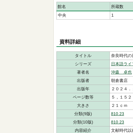
館名
所蔵数
中央
1
資料詳細
タイトル
奈良時代の
シリーズ
日本語ライ
著者名
沖森 卓也
出版者
朝倉書店
出版年
２０２４．
ページ数等
５，１５２
大きさ
２１ｃｍ
分類(9版)
810.23
分類(10版)
810.23
内容紹介
文献時代以