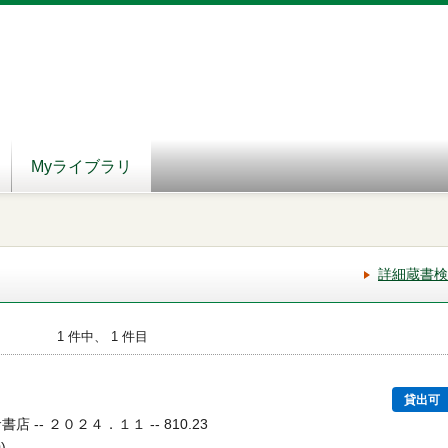
Myライブラリ
詳細蔵書検
1 件中、 1 件目
貸出可
店 -- ２０２４．１１ -- 810.23
)