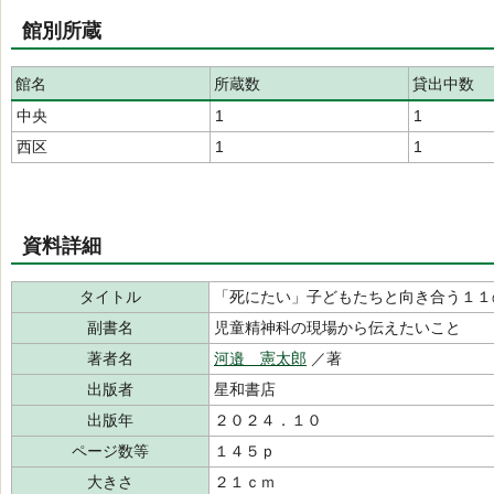
館別所蔵
館名
所蔵数
貸出中数
中央
1
1
西区
1
1
資料詳細
タイトル
「死にたい」子どもたちと向き合う１１
副書名
児童精神科の現場から伝えたいこと
著者名
河邉 憲太郎
／著
出版者
星和書店
出版年
２０２４．１０
ページ数等
１４５ｐ
大きさ
２１ｃｍ