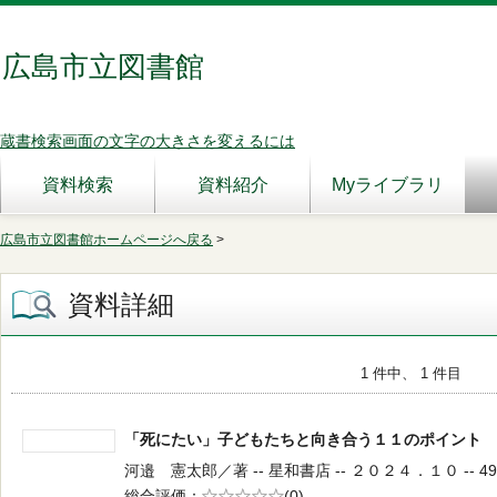
広島市立図書館
蔵書検索画面の文字の大きさを変えるには
資料検索
資料紹介
Myライブラリ
広島市立図書館ホームページへ戻る
>
資料詳細
1 件中、 1 件目
「死にたい」子どもたちと向き合う１１のポイン
河邉 憲太郎／著 -- 星和書店 -- ２０２４．１０ -- 493
総合評価
5段階評価
(0)