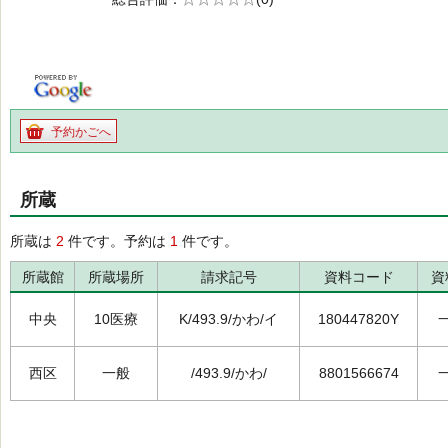
の0.0
予約かごへ
所蔵
所蔵は
2
件です。予約は
1
件です。
所蔵館
所蔵場所
請求記号
資料コード
資
中央
10医療
K/493.9/かわ/イ
180447820Y
西区
一般
/493.9/かわ/
8801566674