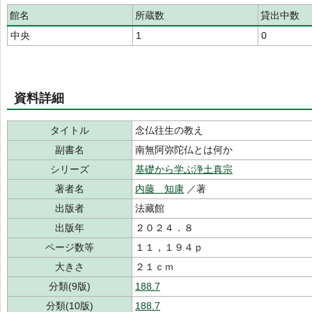
館名
所蔵数
貸出中数
中央
1
0
資料詳細
タイトル
念仏往生の教え
副書名
南無阿弥陀仏とは何か
シリーズ
基礎から学ぶ浄土真宗
著者名
内藤 知康
／著
出版者
法藏館
出版年
２０２４．８
ページ数等
１１，１９４ｐ
大きさ
２１ｃｍ
分類(9版)
188.7
分類(10版)
188.7