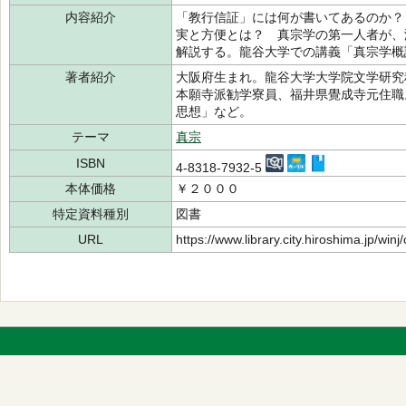
内容紹介
「教行信証」には何が書いてあるのか？
実と方便とは？ 真宗学の第一人者が、
解説する。龍谷大学での講義「真宗学概
著者紹介
大阪府生まれ。龍谷大学大学院文学研究
本願寺派勧学寮員、福井県覺成寺元住職
思想」など。
テーマ
真宗
ISBN
4-8318-7932-5
本体価格
￥２０００
特定資料種別
図書
URL
https://www.library.city.hiroshima.jp/wi