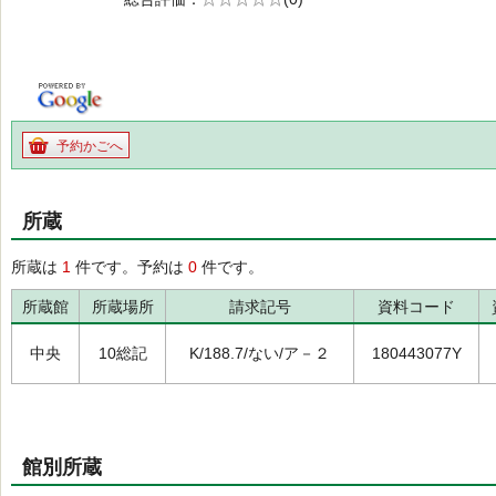
の0.0
予約かごへ
所蔵
所蔵は
1
件です。予約は
0
件です。
所蔵館
所蔵場所
請求記号
資料コード
中央
10総記
K/188.7/ない/ア－２
180443077Y
館別所蔵