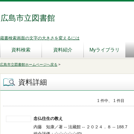
広島市立図書館
蔵書検索画面の文字の大きさを変えるには
資料検索
資料紹介
Myライブラリ
広島市立図書館ホームページへ戻る
>
資料詳細
1 件中、 1 件目
念仏往生の教え
内藤 知康／著 -- 法藏館 -- ２０２４．８ -- 188.7
総合評価
5段階評価
(0)