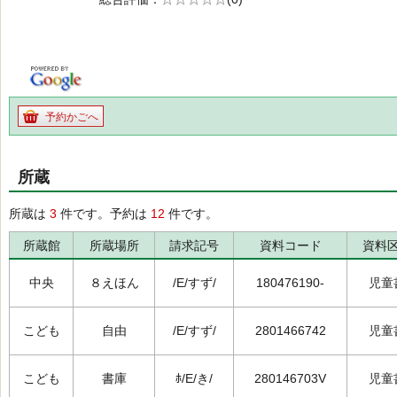
の0.0
予約かごへ
所蔵
所蔵は
3
件です。予約は
12
件です。
所蔵館
所蔵場所
請求記号
資料コード
資料
中央
８えほん
/E/すず/
180476190-
児童
こども
自由
/E/すず/
2801466742
児童
こども
書庫
ﾎ/E/き/
280146703V
児童