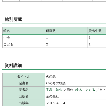
館別所蔵
館名
所蔵数
貸出中数
中央
1
1
こども
2
1
資料詳細
タイトル
火の鳥
副書名
いのちの物語
著者名
手塚 治虫
／原作,
鈴木 まもる
／文
出版者
金の星社
出版年
２０２４．４