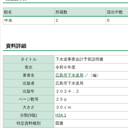
館名
所蔵数
貸出中数
中央
2
0
資料詳細
タイトル
下水道事業会計予算説明書
巻次
令和６年度
著者名
広島市下水道局
／〔編〕
出版者
広島市下水道局
出版年
２０２４．２
ページ数等
２５ｐ
大きさ
３０ｃｍ
分類(9版)
H34.1
特定資料種別
図書