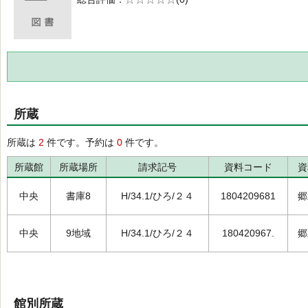
の0.0
所蔵
所蔵は
2
件です。予約は
0
件です。
所蔵館
所蔵場所
請求記号
資料コード
資
中央
書庫8
H/34.1/ひろ/２４
1804209681
郷
中央
9地域
H/34.1/ひろ/２４
180420967.
郷
館別所蔵