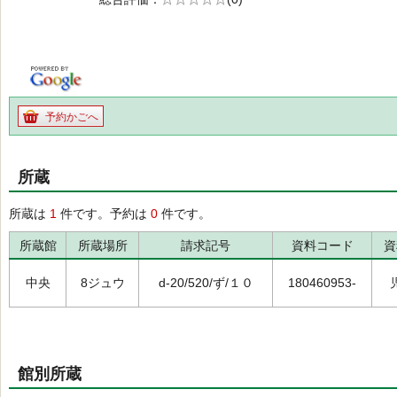
の0.0
予約かごへ
所蔵
所蔵は
1
件です。予約は
0
件です。
所蔵館
所蔵場所
請求記号
資料コード
資
中央
8ジュウ
d-20/520/ず/１０
180460953-
館別所蔵