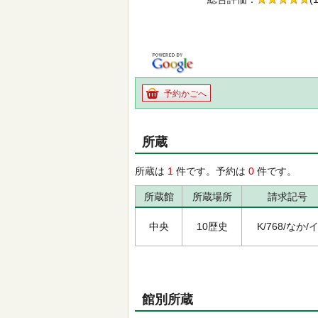
の5.0
予約かごへ
所蔵
所蔵は
1
件です。予約は
0
件です。
所蔵館
所蔵場所
請求記号
中央
10歴史
K/768/なか/
館別所蔵