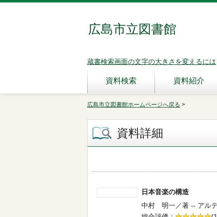
広島市立図書館
蔵書検索画面の文字の大きさを変えるには
資料検索
資料紹介
広島市立図書館ホームページへ戻る
>
資料詳細
日本音楽の構造
中村 明一／著 -- アルテ
総合評価
5段階評価
(1