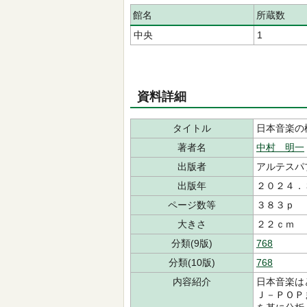
館名
所蔵数
中央
1
資料詳細
タイトル
日本音楽の
著者名
中村 明一
出版者
アルテスパ
出版年
２０２４．
ページ数等
３８３ｐ
大きさ
２２ｃｍ
分類(9版)
768
分類(10版)
768
内容紹介
日本音楽は
Ｊ－ＰＯＰ