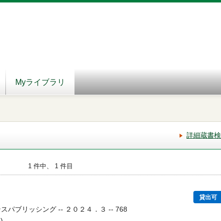
Myライブラリ
詳細蔵書検
1 件中、 1 件目
貸出可
スパブリッシング -- ２０２４．３ -- 768
)