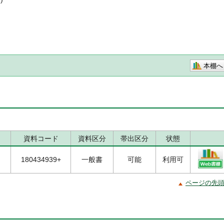
本棚へ
資料コード
資料区分
帯出区分
状態
イ
180434939+
一般書
可能
利用可
ページの先