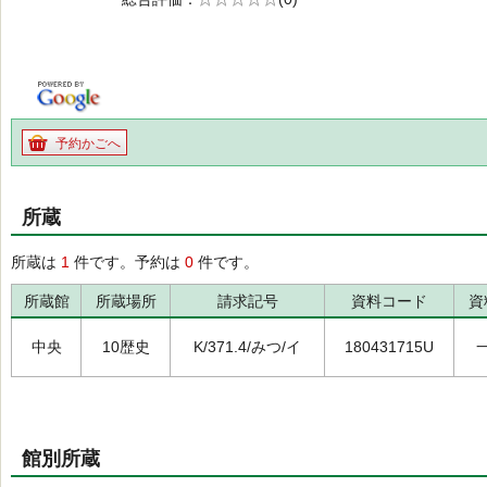
の0.0
予約かごへ
所蔵
所蔵は
1
件です。予約は
0
件です。
所蔵館
所蔵場所
請求記号
資料コード
資
中央
10歴史
K/371.4/みつ/イ
180431715U
館別所蔵