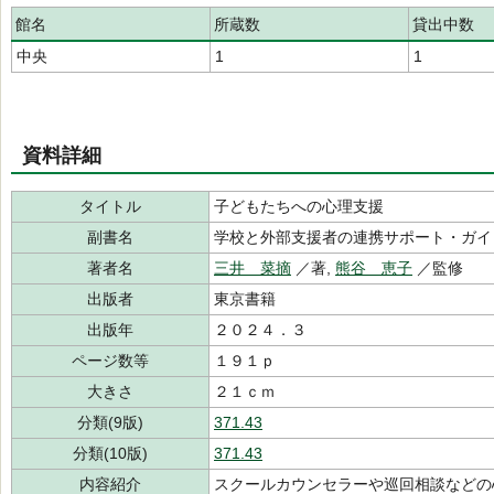
館名
所蔵数
貸出中数
中央
1
1
資料詳細
タイトル
子どもたちへの心理支援
副書名
学校と外部支援者の連携サポート・ガイ
著者名
三井 菜摘
／著,
熊谷 恵子
／監修
出版者
東京書籍
出版年
２０２４．３
ページ数等
１９１ｐ
大きさ
２１ｃｍ
分類(9版)
371.43
分類(10版)
371.43
内容紹介
スクールカウンセラーや巡回相談などの