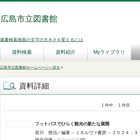
広島市立図書館
蔵書検索画面の文字の大きさを変えるには
資料検索
資料紹介
Myライブラリ
広島市立図書館ホームページへ戻る
>
資料詳細
1 件中、 1 件目
フットパスでひらく観光の新たな展開
前川 啓治／編著 -- ミネルヴァ書房 -- ２０２４．３ -- 
総合評価
5段階評価
(0)