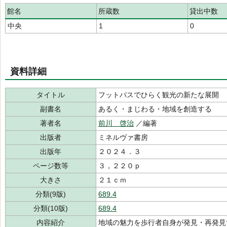
館名
所蔵数
貸出中数
中央
1
0
資料詳細
タイトル
フットパスでひらく観光の新たな展開
副書名
あるく・まじわる・地域を創造する
著者名
前川 啓治
／編著
出版者
ミネルヴァ書房
出版年
２０２４．３
ページ数等
３，２２０ｐ
大きさ
２１ｃｍ
分類(9版)
689.4
分類(10版)
689.4
内容紹介
地域の魅力を歩行者自身が発見・再発見