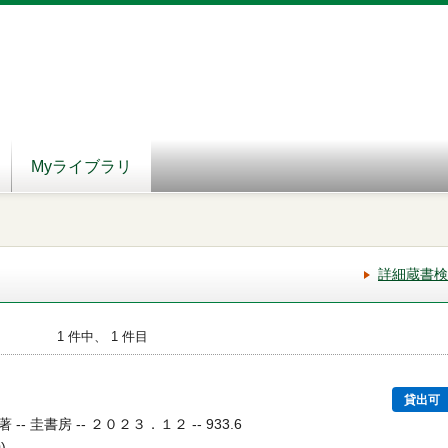
Myライブラリ
詳細蔵書検
1 件中、 1 件目
貸出可
 圭書房 -- ２０２３．１２ -- 933.6
)