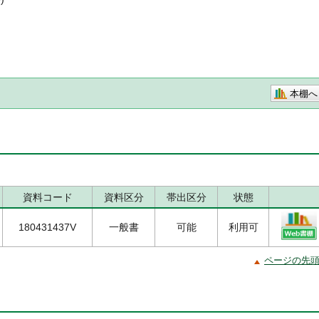
本棚へ
資料コード
資料区分
帯出区分
状態
180431437V
一般書
可能
利用可
ページの先