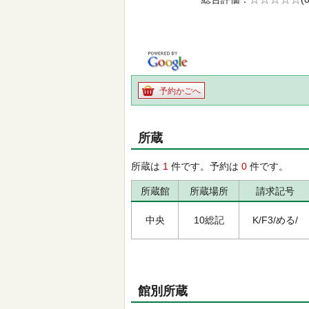
の0.0
予約かごへ
所蔵
所蔵は
1
件です。予約は
0
件です。
所蔵館
所蔵場所
請求記号
中央
10総記
K/F3/める/
館別所蔵