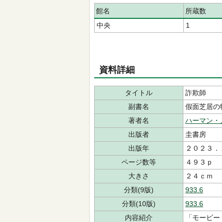
館名
所蔵数
中央
1
資料詳細
タイトル
詐欺師
副書名
假面芝居の
著者名
ハーマン・
出版者
圭書房
出版年
２０２３．
ページ数等
４９３ｐ
大きさ
２４ｃｍ
分類(9版)
933.6
分類(10版)
933.6
内容紹介
「モービー