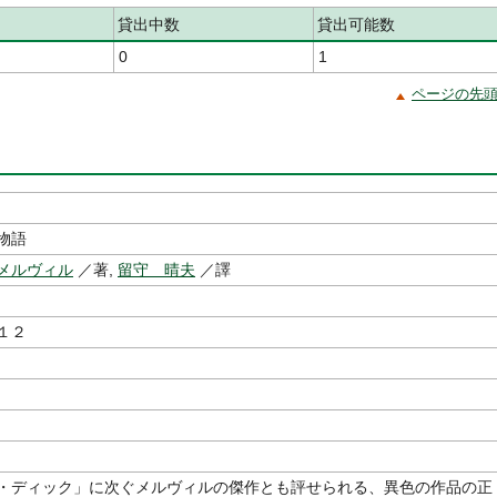
貸出中数
貸出可能数
0
1
ページの先
物語
メルヴィル
／著,
留守 晴夫
／譯
１２
・ディック」に次ぐメルヴィルの傑作とも評せられる、異色の作品の正