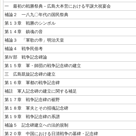
一 最初の戦勝祭典－広島大本営における平譲大祝宴会
補論２ 一八九〇年代の国民祭典
第１３章 戦勝のシンボル
第１４章 鎮魂の音
補論３ 「軍歌の帝」明治天皇
補論４ 戦争民俗考
第Ⅳ部 戦争記念碑論
第１５章 軍・師団の戦争記念碑の建立
三 広島凱旋記念碑の建立
第１６章 軍都の戦争記念碑
補註 軍人記念碑の建立に関する補足
第１７章 戦争記念碑の裾野
第１８章 軍夫とその招魂記念碑
第１９章 戦争記念碑の系譜
補論５ 記念碑建立への法的規制
第２０章 中国における日清戦争の墓碑・記念碑