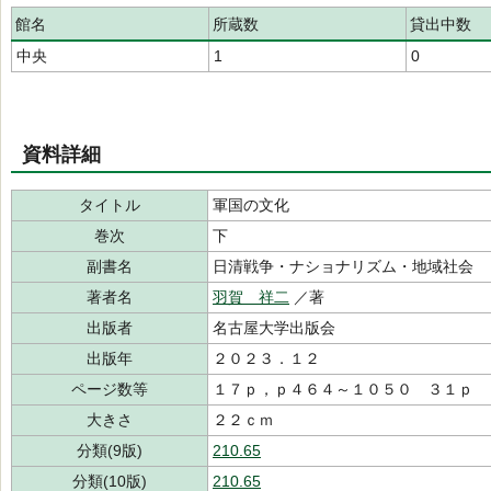
館名
所蔵数
貸出中数
中央
1
0
資料詳細
タイトル
軍国の文化
巻次
下
副書名
日清戦争・ナショナリズム・地域社会
著者名
羽賀 祥二
／著
出版者
名古屋大学出版会
出版年
２０２３．１２
ページ数等
１７ｐ，ｐ４６４～１０５０ ３１ｐ
大きさ
２２ｃｍ
分類(9版)
210.65
分類(10版)
210.65