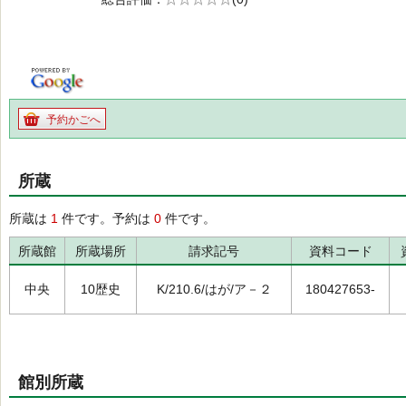
の0.0
予約かごへ
所蔵
所蔵は
1
件です。予約は
0
件です。
所蔵館
所蔵場所
請求記号
資料コード
中央
10歴史
K/210.6/はが/ア－２
180427653-
館別所蔵