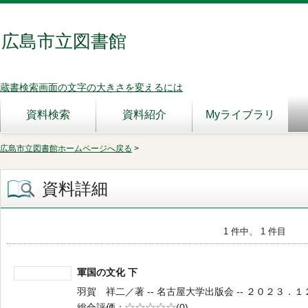
広島市立図書館
蔵書検索画面の文字の大きさを変えるには
資料検索
資料紹介
Myライブラリ
広島市立図書館ホームページへ戻る
>
資料詳細
1 件中、 1 件目
軍国の文化 下
羽賀 祥二／著 -- 名古屋大学出版会 -- ２０２３．１２ --
総合評価
5段階評価
(0)