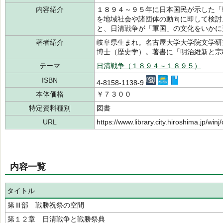
内容紹介
１８９４～９５年に日本国民が示した「
を地域社会や諸団体の動向に即して検討
と、日清戦争が「軍国」の文化をいかに
著者紹介
岐阜県生まれ。名古屋大学大学院文学研
博士（歴史学）。著書に「明治維新と
テーマ
日清戦争（１８９４～１８９５）
ISBN
4-8158-1138-9
本体価格
￥７３００
特定資料種別
図書
URL
https://www.library.city.hiroshima.jp/wi
内容一覧
タイトル
第Ⅲ部 戦勝祝祭の空間
第１２章 日清戦争と戦勝祭典