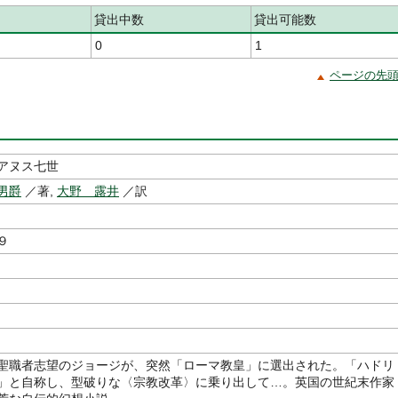
貸出中数
貸出可能数
0
1
ページの先
アヌス七世
男爵
／著,
大野 露井
／訳
９
聖職者志望のジョージが、突然「ローマ教皇」に選出された。「ハドリ
」と自称し、型破りな〈宗教改革〉に乗り出して…。英国の世紀末作家