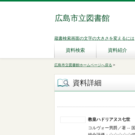
広島市立図書館
蔵書検索画面の文字の大きさを変えるには
資料検索
資料紹介
広島市立図書館ホームページへ戻る
>
資料詳細
教皇ハドリアヌス七
コルヴォー男爵／著 -- 国書
総合評価
5段階評価
(0