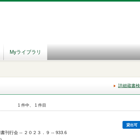
Myライブラリ
詳細蔵書検
1 件中、 1 件目
世
貸出可
刊行会 -- ２０２３．９ -- 933.6
)