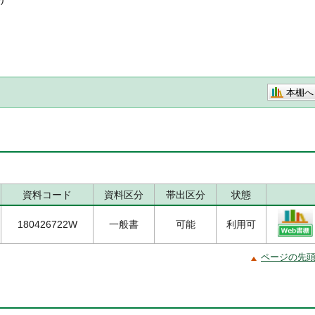
本棚へ
資料コード
資料区分
帯出区分
状態
180426722W
一般書
可能
利用可
ページの先