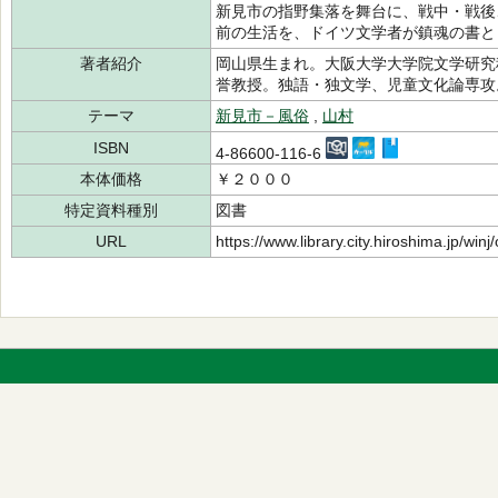
新見市の指野集落を舞台に、戦中・戦後
前の生活を、ドイツ文学者が鎮魂の書と
著者紹介
岡山県生まれ。大阪大学大学院文学研究
誉教授。独語・独文学、児童文化論専
テーマ
新見市－風俗
,
山村
ISBN
4-86600-116-6
本体価格
￥２０００
特定資料種別
図書
URL
https://www.library.city.hiroshima.jp/wi