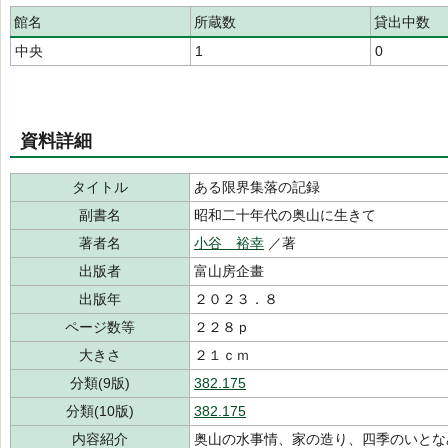
館名
所蔵数
貸出中数
中央
1
0
資料詳細
タイトル
ある限界集落の記録
副書名
昭和二十年代の奥山に生きて
著者名
小谷 裕幸
／著
出版者
富山房企畫
出版年
２０２３．８
ページ数等
２２８ｐ
大きさ
２１ｃｍ
分類(9版)
382.175
分類(10版)
382.175
内容紹介
奥山の水事情、家の造り、四季のいとな