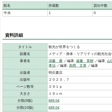
館名
所蔵数
貸出中数
中央
1
0
資料詳細
タイトル
観光が世界をつくる
副書名
メディア・身体・リアリティの観光社会
著者名
須藤 廣
／編著,
遠藤 英樹
／編著,
山
孝治
／編著,
高岡 文章
／編著
出版者
明石書店
出版年
２０２３．７
ページ数等
２９１ｐ
大きさ
１９ｃｍ
分類(9版)
689.04
分類(10版)
689.04