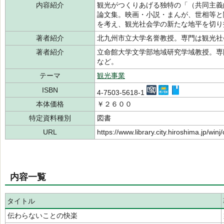
内容紹介
観光がつくりあげる独特の「（共同主義
論文集。映画・小説・まんが、世相等と
を考え、観光社会学の新たな地平を切り
著者紹介
北九州市立大学名誉教授。専門は観光
著者紹介
立命館大学文学部地域研究学域教授。専
など。
テーマ
観光事業
ISBN
4-7503-5618-1
本体価格
￥２６００
特定資料種別
図書
URL
https://www.library.city.hiroshima.jp/wi
内容一覧
タイトル
伝わらないことの快楽