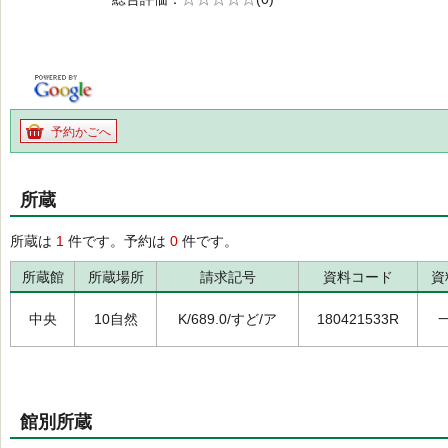
の0.0
予約かごへ
所蔵
所蔵は
1
件です。予約は
0
件です。
所蔵館
所蔵場所
請求記号
資料コード
資
中央
10自然
K/689.0/すど/ア
180421533R
館別所蔵