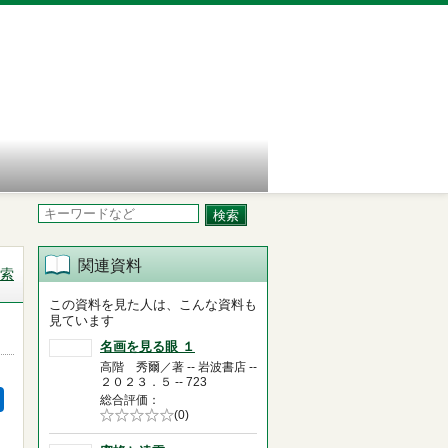
関連資料
索
この資料を見た人は、こんな資料も
見ています
名画を見る眼 １
高階 秀爾／著 -- 岩波書店 --
２０２３．５ -- 723
総合評価
5段階評価の
(0)
0.0