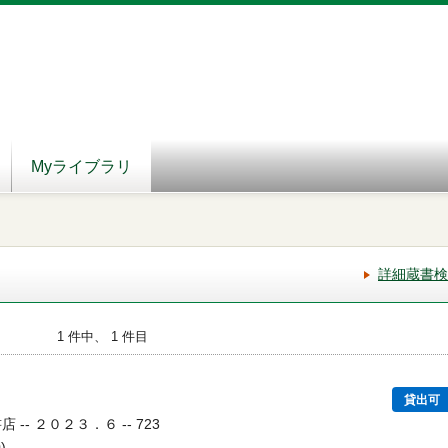
Myライブラリ
詳細蔵書検
1 件中、 1 件目
貸出可
 -- ２０２３．６ -- 723
)