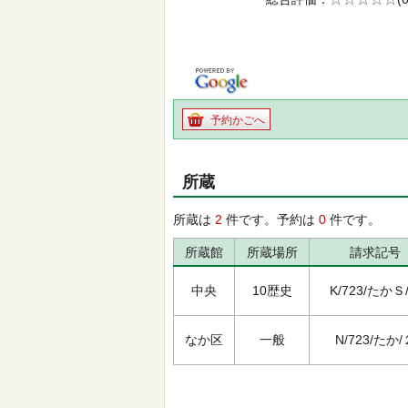
の0.0
予約かごへ
所蔵
所蔵は
2
件です。予約は
0
件です。
所蔵館
所蔵場所
請求記号
中央
10歴史
K/723/たかＳ
なか区
一般
N/723/たか/