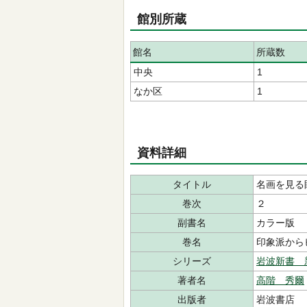
館別所蔵
館名
所蔵数
中央
1
なか区
1
資料詳細
タイトル
名画を見る
巻次
２
副書名
カラー版
巻名
印象派から
シリーズ
岩波新書 
著者名
高階 秀爾
出版者
岩波書店