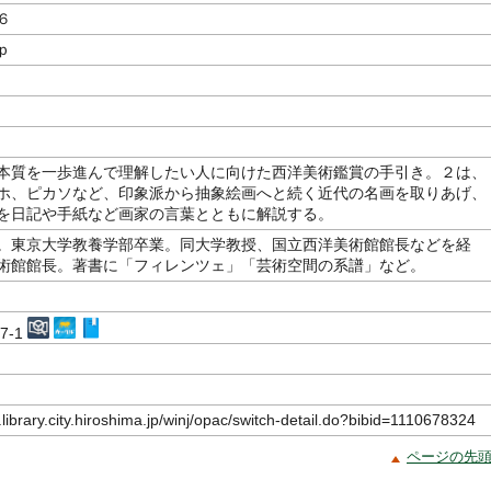
６
ｐ
本質を一歩進んで理解したい人に向けた西洋美術鑑賞の手引き。２は、
ホ、ピカソなど、印象派から抽象絵画へと続く近代の名画を取りあげ、
を日記や手紙など画家の言葉とともに解説する。
。東京大学教養学部卒業。同大学教授、国立西洋美術館館長などを経
術館館長。著書に「フィレンツェ」「芸術空間の系譜」など。
77-1
.library.city.hiroshima.jp/winj/opac/switch-detail.do?bibid=1110678324
ページの先