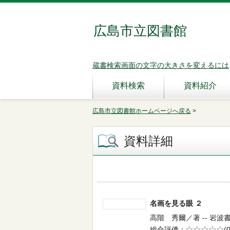
広島市立図書館
蔵書検索画面の文字の大きさを変えるには
資料検索
資料紹介
広島市立図書館ホームページへ戻る
>
資料詳細
名画を見る眼 ２
高階 秀爾／著 -- 岩波書店
総合評価
5段階評価
(0