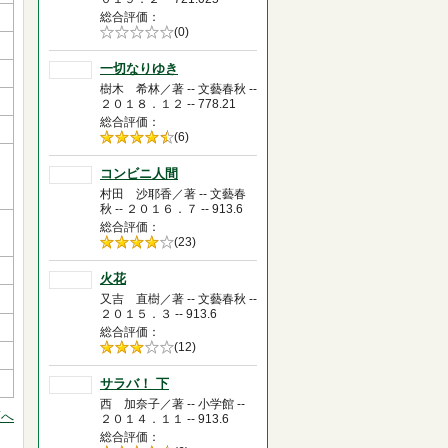
総合評価
5段階評価の
(0)
0.0
一切なりゆき
樹木 希林／著 -- 文藝春秋 --
２０１８．１２ -- 778.21
総合評価
5段階評価の
(6)
4.5
コンビニ人間
村田 沙耶香／著 -- 文藝春
秋 -- ２０１６．７ -- 913.6
総合評価
5段階評価の
(23)
4.0
火花
又吉 直樹／著 -- 文藝春秋 --
２０１５．３ -- 913.6
総合評価
5段階評価の
(12)
3.0
サラバ！ 下
西 加奈子／著 -- 小学館 --
頭へ
２０１４．１１ -- 913.6
総合評価