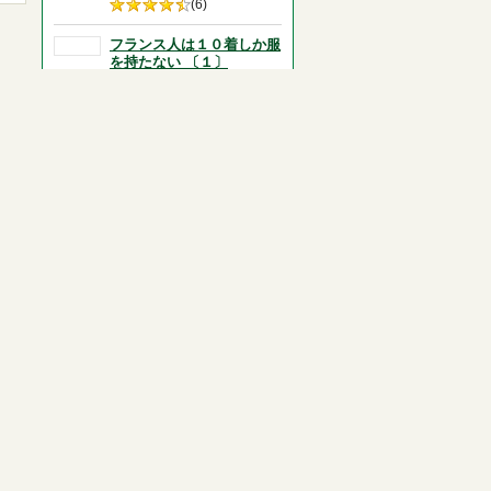
5段階評価の
(6)
4.5
フランス人は１０着しか服
を持たない 〔１〕
ジェニファー・Ｌ．スコット
／著 -- 大和書房 -- ２０１
４．１０ -- 590.4
総合評価
5段階評価の
(15)
4.5
嫌われる勇気
岸見 一郎／著 -- ダイヤモ
ンド社 -- ２０１３．１２ --
146.1
総合評価
5段階評価の
(26)
4.5
舟を編む
三浦 しをん／著 -- 光文社 --
２０１１．９ -- 913.6
総合評価
5段階評価の
(7)
4.5
リボルバー
原田 マハ／著 -- 幻冬舎 --
２０２１．５ -- 913.6