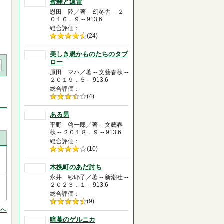
蜜蜂と遠雷
恩田 陸／著 -- 幻冬舎 -- ２
０１６．９ -- 913.6
総合評価
5段階評価の
(24)
4.5
美しき愚かものたちのタブ
ロー
原田 マハ／著 -- 文藝春秋 --
２０１９．５ -- 913.6
総合評価
5段階評価の
(4)
3.5
ある男
平野 啓一郎／著 -- 文藝春
秋 -- ２０１８．９ -- 913.6
総合評価
5段階評価の
(10)
4.0
木挽町のあだ討ち
永井 紗耶子／著 -- 新潮社 --
２０２３．１ -- 913.6
総合評価
5段階評価の
(9)
4.5
頭へ
暗幕のゲルニカ