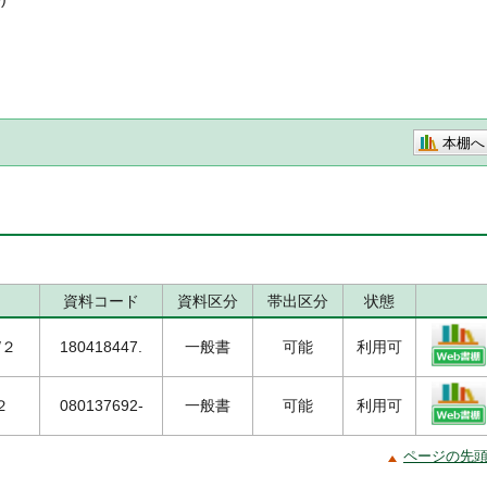
本棚へ
資料コード
資料区分
帯出区分
状態
/２
180418447.
一般書
可能
利用可
２
080137692-
一般書
可能
利用可
ページの先