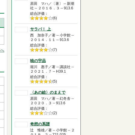
原田 マハ／〔著〕 -- 新潮
社 -- ２０１６．３ -- 913.6
総合評価
5段階評価の
(6)
4.0
サラバ！ 上
西 加奈子／著 -- 小学館 --
２０１４．１１ -- 913.6
総合評価
5段階評価の
(7)
頭へ
4.0
暁の宇品
堀川 惠子／著 -- 講談社 --
２０２１．７ -- H39.1
総合評価
5段階評価の
(5)
4.5
〈あの絵〉のまえで
原田 マハ／著 -- 幻冬舎 --
２０２０．３ -- 913.6
総合評価
5段階評価の
(2)
3.0
奇想の系譜
辻 惟雄／著 -- 小学館 -- ２
０１９．２ -- 721.025