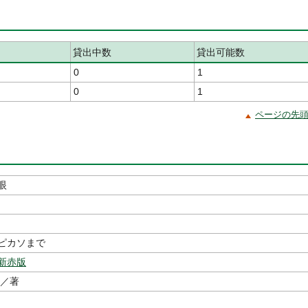
貸出中数
貸出可能数
0
1
0
1
ページの先
眼
ピカソまで
新赤版
／著