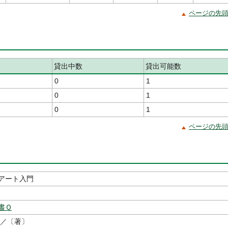
ページの先
貸出中数
貸出可能数
0
1
0
1
0
1
ページの先
アート入門
書Ｑ
／〔著〕