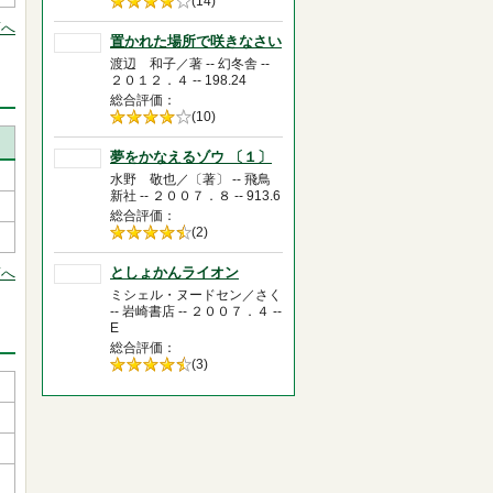
5段階評価の
(14)
4.0
頭へ
置かれた場所で咲きなさい
渡辺 和子／著 -- 幻冬舎 --
２０１２．４ -- 198.24
総合評価
5段階評価の
(10)
4.0
夢をかなえるゾウ 〔１〕
水野 敬也／〔著〕 -- 飛鳥
新社 -- ２００７．８ -- 913.6
総合評価
5段階評価の
(2)
4.5
としょかんライオン
頭へ
ミシェル・ヌードセン／さく
-- 岩崎書店 -- ２００７．４ --
E
総合評価
5段階評価の
(3)
4.5