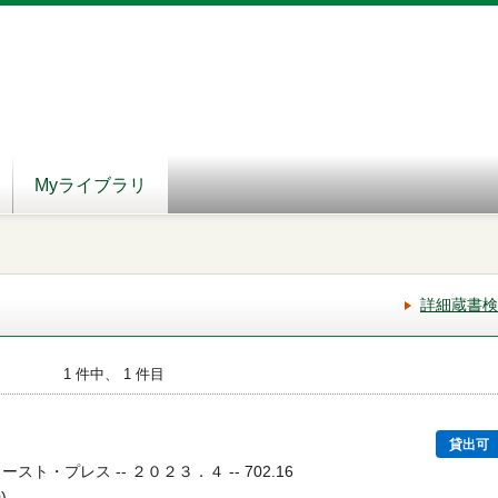
Myライブラリ
詳細蔵書検
1 件中、 1 件目
門
貸出可
スト・プレス -- ２０２３．４ -- 702.16
)