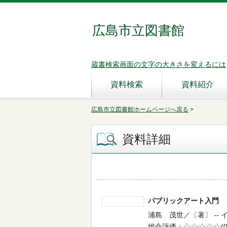
広島市立図書館
蔵書検索画面の文字の大きさを変えるには
資料検索
資料紹介
広島市立図書館ホームページへ戻る
>
資料詳細
パブリックアート入
浦島 茂世／〔著〕 -- イー
総合評価
5段階評価
(0