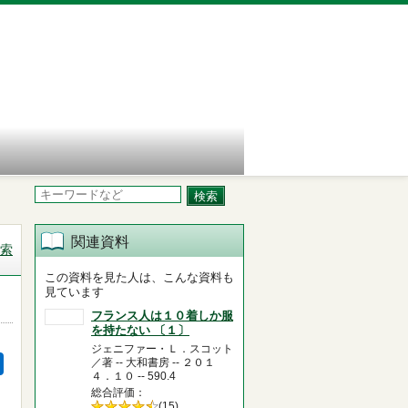
関連資料
索
この資料を見た人は、こんな資料も
見ています
フランス人は１０着しか服
を持たない 〔１〕
ジェニファー・Ｌ．スコット
／著 -- 大和書房 -- ２０１
４．１０ -- 590.4
総合評価
5段階評価の
(15)