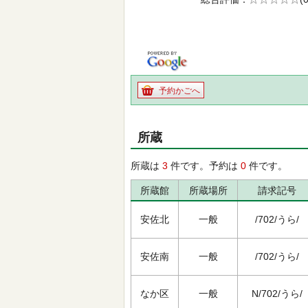
の0.0
予約かごへ
所蔵
所蔵は
3
件です。予約は
0
件です。
所蔵館
所蔵場所
請求記号
安佐北
一般
/702/うら/
安佐南
一般
/702/うら/
なか区
一般
N/702/うら/