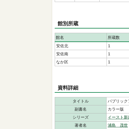
館別所蔵
館名
所蔵数
安佐北
1
安佐南
1
なか区
1
資料詳細
タイトル
パブリック
副書名
カラー版
シリーズ
イースト新
著者名
浦島 茂世