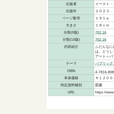
出版者
イースト・
出版年
２０２３．
ページ数等
１９１ｐ
大きさ
１８ｃｍ
分類(9版)
702.16
分類(10版)
702.16
内容紹介
ふだんなに
は、どうし
アート＝パ
テーマ
パブリック
ISBN
4-7816-80
本体価格
￥１２００
特定資料種別
図書
URL
https://www