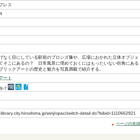
プレス
４
げなく目にしている駅前のブロンズ像や、広場におかれた立体オブジェ
てそこにあるの？ 日常風景に埋めておくにはもったいない街角にある
ブリックアートの歴史と魅力を写真満載で紹介する。
アート
89-7
.library.city.hiroshima.jp/winj/opac/switch-detail.do?bibid=1110662921
ページの先