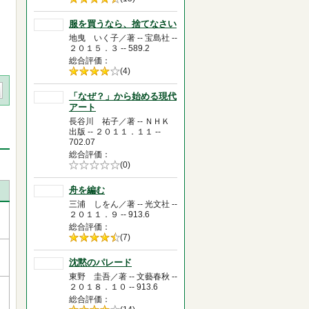
4.5
服を買うなら、捨てなさい
地曳 いく子／著 -- 宝島社 --
２０１５．３ -- 589.2
総合評価
5段階評価の
(4)
4.0
「なぜ？」から始める現代
アート
長谷川 祐子／著 -- ＮＨＫ
出版 -- ２０１１．１１ --
702.07
総合評価
5段階評価の
(0)
0.0
舟を編む
三浦 しをん／著 -- 光文社 --
２０１１．９ -- 913.6
総合評価
5段階評価の
(7)
4.5
沈黙のパレード
東野 圭吾／著 -- 文藝春秋 --
２０１８．１０ -- 913.6
総合評価