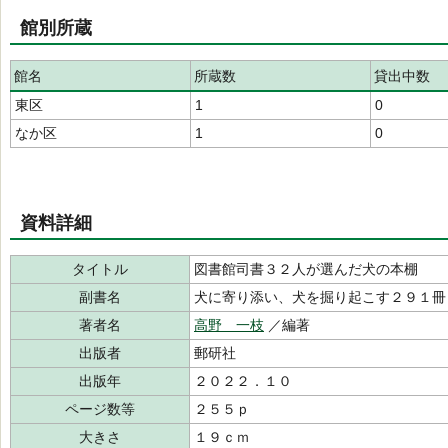
館別所蔵
館名
所蔵数
貸出中数
東区
1
0
なか区
1
0
資料詳細
タイトル
図書館司書３２人が選んだ犬の本棚
副書名
犬に寄り添い、犬を掘り起こす２９１冊
著者名
高野 一枝
／編著
出版者
郵研社
出版年
２０２２．１０
ページ数等
２５５ｐ
大きさ
１９ｃｍ