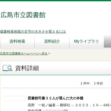
広島市立図書館
蔵書検索画面の文字の大きさを変えるには
資料検索
資料紹介
Myライブラリ
広島市立図書館ホームページへ戻る
>
資料詳細
1 件中、 1 件目
図書館司書３２人が選んだ犬の本棚
高野 一枝／編著 -- 郵研社 -- ２０２２．１０ -- 645.
総合評価
5段階評価
(0)