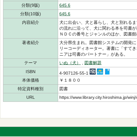
分類(9版)
645.6
分類(10版)
645.6
内容紹介
犬に出会い、犬と暮らし、犬と別れるま
の流れに沿って、犬に関わる本を司書が
ＮＤＣの番号とジャンルのほか、図書館
著者紹介
大分県生まれ。図書館システムの開発に
リーコーディネーター。著書に「すてき
ニアは司書のパートナー」がある。
テーマ
いぬ（犬）
,
図書解題
ISBN
4-907126-55-1
本体価格
￥１８００
特定資料種別
図書
URL
https://www.library.city.hiroshima.jp/wi