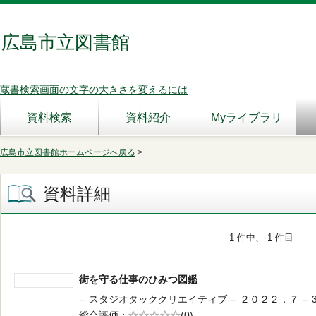
広島市立図書館
蔵書検索画面の文字の大きさを変えるには
資料検索
資料紹介
Myライブラリ
広島市立図書館ホームページへ戻る
>
資料詳細
1 件中、 1 件目
街を守る仕事のひみつ図鑑
-- スタジオタッククリエイティブ -- ２０２２．７ -- 31
総合評価
5段階評価
(0)