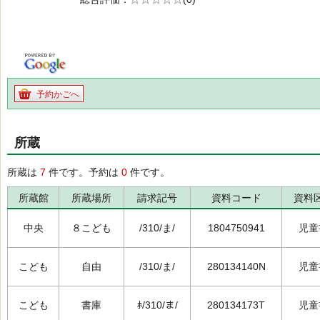
の0.0
予約かごへ
所蔵
所蔵は
7
件です。予約は
0
件です。
所蔵館
所蔵場所
請求記号
資料コード
資料
中央
８こども
/310/ま/
1804750941
児童
こども
自由
/310/ま/
280134140N
児童
こども
書庫
ﾎ/310/ま/
280134173T
児童