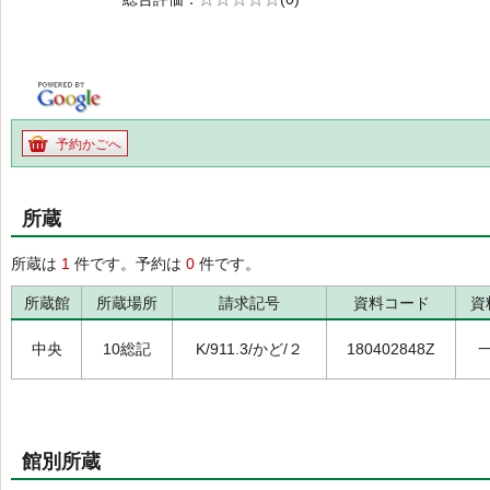
の0.0
予約かごへ
所蔵
所蔵は
1
件です。予約は
0
件です。
所蔵館
所蔵場所
請求記号
資料コード
資
中央
10総記
K/911.3/かど/２
180402848Z
館別所蔵