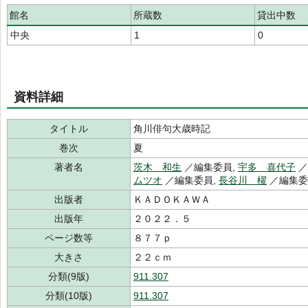
館名
所蔵数
貸出中数
中央
1
0
資料詳細
タイトル
角川俳句大歳時記
巻次
夏
著者名
茨木 和生
／編集委員,
宇多 喜代子
／
ムツオ
／編集委員,
長谷川 櫂
／編集委
出版者
ＫＡＤＯＫＡＷＡ
出版年
２０２２．５
ページ数等
８７７ｐ
大きさ
２２ｃｍ
分類(9版)
911.307
分類(10版)
911.307