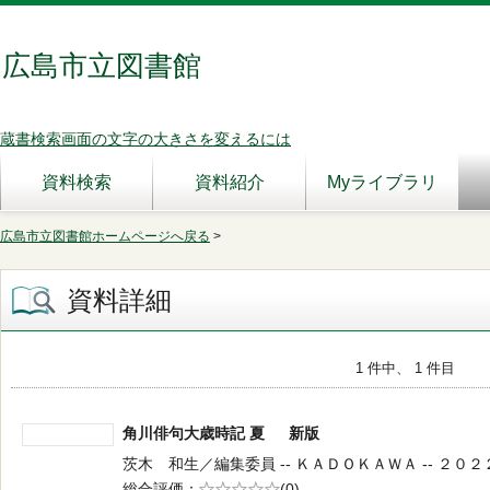
広島市立図書館
蔵書検索画面の文字の大きさを変えるには
資料検索
資料紹介
Myライブラリ
広島市立図書館ホームページへ戻る
>
資料詳細
1 件中、 1 件目
角川俳句大歳時記 夏 新版
茨木 和生／編集委員 -- ＫＡＤＯＫＡＷＡ -- ２０２２．５
総合評価
5段階評価
(0)