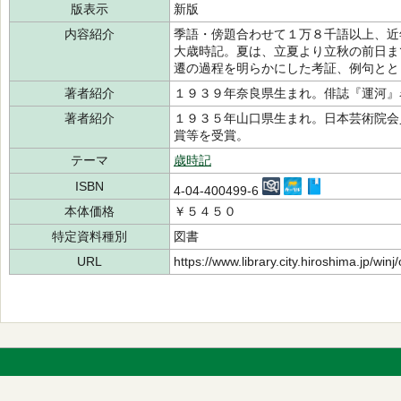
版表示
新版
内容紹介
季語・傍題合わせて１万８千語以上、近
大歳時記。夏は、立夏より立秋の前日ま
遷の過程を明らかにした考証、例句とと
著者紹介
１９３９年奈良県生まれ。俳誌『運河』
著者紹介
１９３５年山口県生まれ。日本芸術院会
賞等を受賞。
テーマ
歳時記
ISBN
4-04-400499-6
本体価格
￥５４５０
特定資料種別
図書
URL
https://www.library.city.hiroshima.jp/wi