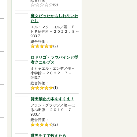
総合評価
5段階評価の
(0)
0.0
魔女だったかもしれないわ
たし
エル・マクニコル／著 -- Ｐ
ＨＰ研究所 -- ２０２２．８ --
933.7
総合評価
5段階評価の
(2)
5.0
ロドリゴ・ラウバインと従
者クニルプス
ミヒャエル・エンデ／作 --
小学館 -- ２０２２．７ --
943.7
総合評価
5段階評価の
(1)
5.0
貸出禁止の本をすくえ！
アラン・グラッツ／著 -- ほ
るぷ出版 -- ２０１９．７ --
933.7
総合評価
5段階評価の
(2)
4.5
世界を７で数えたら