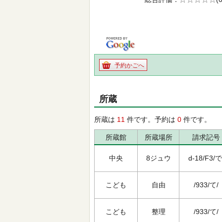
の0.0
予約かごへ
所蔵
所蔵は
11
件です。予約は
0
件です。
所蔵館
所蔵場所
請求記号
中央
8ジュウ
d-18/F3/で
こども
自由
/933/て/
こども
整理
/933/て/