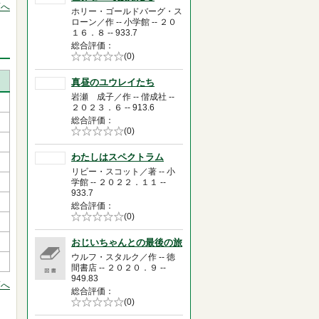
頭へ
ホリー・ゴールドバーグ・ス
ローン／作 -- 小学館 -- ２０
１６．８ -- 933.7
総合評価
5段階評価の
(0)
0.0
真昼のユウレイたち
岩瀬 成子／作 -- 偕成社 --
２０２３．６ -- 913.6
総合評価
5段階評価の
(0)
0.0
わたしはスペクトラム
リビー・スコット／著 -- 小
学館 -- ２０２２．１１ --
933.7
総合評価
5段階評価の
(0)
0.0
おじいちゃんとの最後の旅
ウルフ・スタルク／作 -- 徳
間書店 -- ２０２０．９ --
949.83
頭へ
総合評価
5段階評価の
(0)
0.0