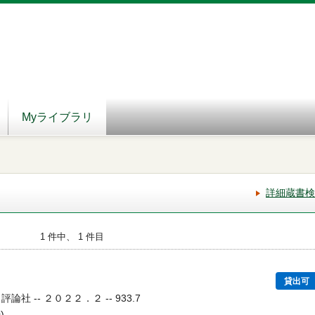
Myライブラリ
詳細蔵書検
1 件中、 1 件目
動
貸出可
論社 -- ２０２２．２ -- 933.7
)