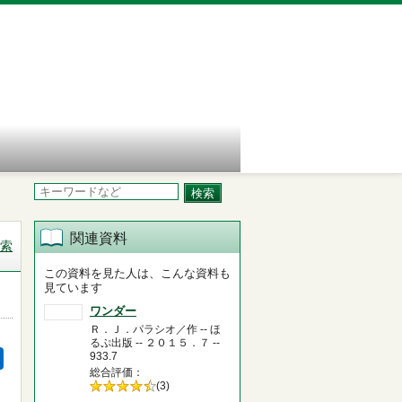
関連資料
索
この資料を見た人は、こんな資料も
見ています
ワンダー
Ｒ．Ｊ．パラシオ／作 -- ほ
るぷ出版 -- ２０１５．７ --
933.7
総合評価
5段階評価の
(3)
4.5