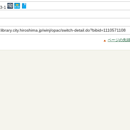
73-1
.library.city.hiroshima.jp/winj/opac/switch-detail.do?bibid=1110571108
ページの先