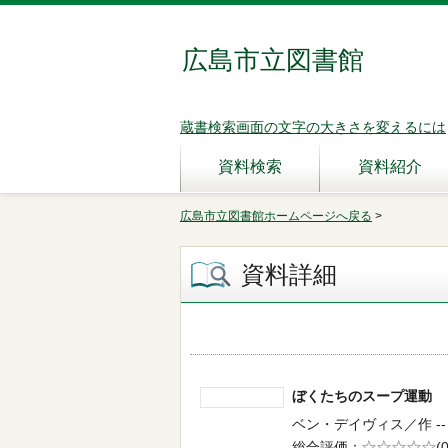
広島市立図書館
蔵書検索画面の文字の大きさを変えるには
資料検索
資料紹介
広島市立図書館ホームページへ戻る
>
資料詳細
ぼくたちのスープ運
ベン・デイヴィス／作 -- 評
総合評価
5段階評価
(0