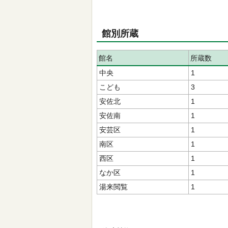
館別所蔵
館名
所蔵数
中央
1
こども
3
安佐北
1
安佐南
1
安芸区
1
南区
1
西区
1
なか区
1
湯来閲覧
1