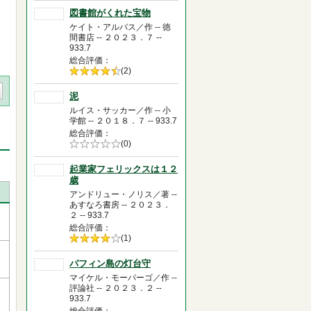
図書館がくれた宝物
ケイト・アルバス／作 -- 徳
間書店 -- ２０２３．７ --
933.7
総合評価
5段階評価の
(2)
4.5
泥
ルイス・サッカー／作 -- 小
学館 -- ２０１８．７ -- 933.7
総合評価
5段階評価の
(0)
0.0
起業家フェリックスは１２
歳
アンドリュー・ノリス／著 --
あすなろ書房 -- ２０２３．
２ -- 933.7
総合評価
5段階評価の
(1)
4.0
パフィン島の灯台守
マイケル・モーパーゴ／作 --
評論社 -- ２０２３．２ --
933.7