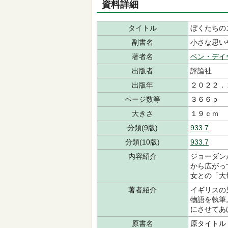
資料詳細
タイトル
ぼくたちの
副書名
小さな思い
著者名
ベン・デイ
出版者
評論社
出版年
２０２２．
ページ数等
３６６ｐ
大きさ
１９ｃｍ
分類(9版)
933.7
分類(10版)
933.7
内容紹介
ジョーダン
から広がっ
女との「大
著者紹介
イギリスの
物語を執筆
にさせてあ
原書名
原タイトル