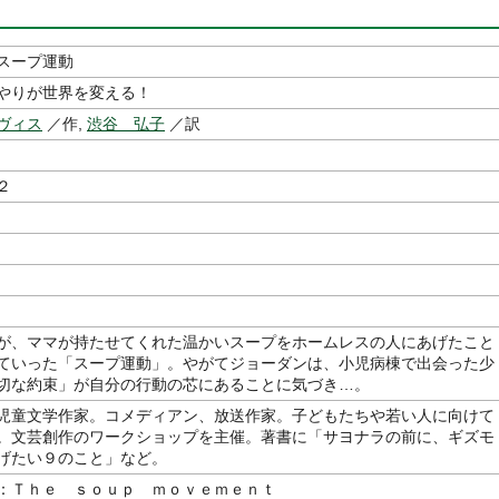
スープ運動
やりが世界を変える！
ヴィス
／作,
渋谷 弘子
／訳
２
が、ママが持たせてくれた温かいスープをホームレスの人にあげたこと
ていった「スープ運動」。やがてジョーダンは、小児病棟で出会った少
切な約束」が自分の行動の芯にあることに気づき…。
児童文学作家。コメディアン、放送作家。子どもたちや若い人に向けて
。文芸創作のワークショップを主催。著書に「サヨナラの前に、ギズモ
げたい９のこと」など。
：Ｔｈｅ ｓｏｕｐ ｍｏｖｅｍｅｎｔ