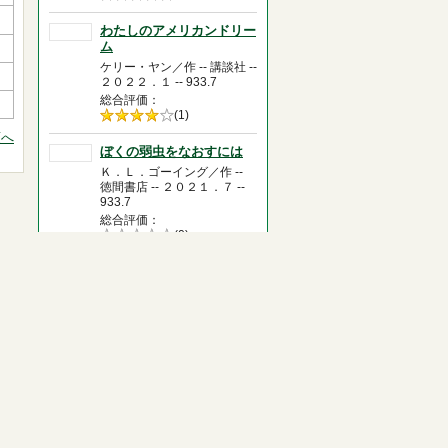
0.0
わたしのアメリカンドリー
ム
ケリー・ヤン／作 -- 講談社 --
２０２２．１ -- 933.7
総合評価
5段階評価の
(1)
4.0
頭へ
ぼくの弱虫をなおすには
Ｋ．Ｌ．ゴーイング／作 --
徳間書店 -- ２０２１．７ --
933.7
総合評価
5段階評価の
(0)
0.0
消えたレッサーパンダを追
え！
たけたに ちほみ／文 -- 学
研プラス -- ２０２０．１０ --
317.73
総合評価
5段階評価の
(0)
0.0
おじいちゃんの大脱走
デイヴィッド・ウォリアムズ
／作 -- 小学館 -- ２０１８．