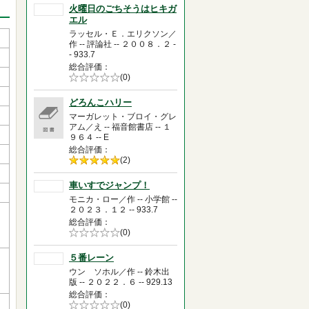
火曜日のごちそうはヒキガ
エル
ラッセル・Ｅ．エリクソン／
作 -- 評論社 -- ２００８．２ -
- 933.7
総合評価
5段階評価の
(0)
0.0
どろんこハリー
マーガレット・ブロイ・グレ
アム／え -- 福音館書店 -- １
９６４ -- E
総合評価
5段階評価の
(2)
5.0
車いすでジャンプ！
モニカ・ロー／作 -- 小学館 --
２０２３．１２ -- 933.7
総合評価
5段階評価の
(0)
0.0
５番レーン
ウン ソホル／作 -- 鈴木出
版 -- ２０２２．６ -- 929.13
総合評価
5段階評価の
(0)