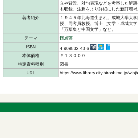
立や背景、対句表現などを考察した解題
も収録。注釈をより詳細にした新訂増補
著者紹介
１９４５年北海道生まれ。成城大学大学
授、同客員教授。博士（文学・成城大学
「万葉集と中国文学」など。
テーマ
懐風藻
ISBN
4-909832-43-6
本体価格
￥１３０００
特定資料種別
図書
URL
https://www.library.city.hiroshima.jp/wi