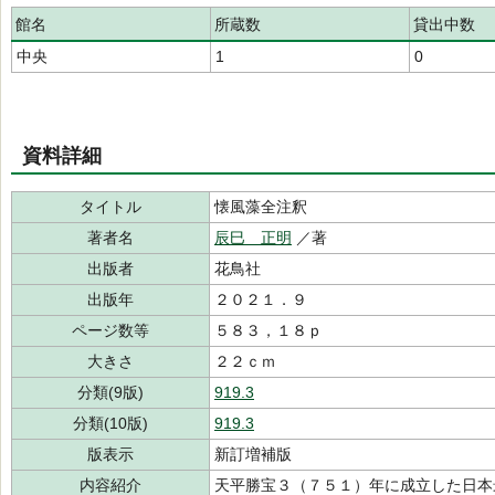
館名
所蔵数
貸出中数
中央
1
0
資料詳細
タイトル
懐風藻全注釈
著者名
辰巳 正明
／著
出版者
花鳥社
出版年
２０２１．９
ページ数等
５８３，１８ｐ
大きさ
２２ｃｍ
分類(9版)
919.3
分類(10版)
919.3
版表示
新訂増補版
内容紹介
天平勝宝３（７５１）年に成立した日本