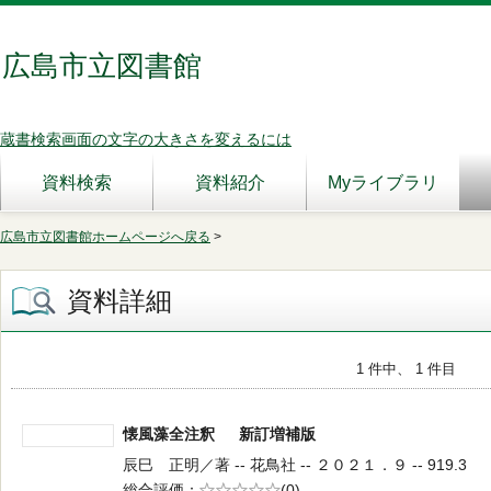
広島市立図書館
蔵書検索画面の文字の大きさを変えるには
資料検索
資料紹介
Myライブラリ
広島市立図書館ホームページへ戻る
>
資料詳細
1 件中、 1 件目
懐風藻全注釈 新訂増補版
辰巳 正明／著 -- 花鳥社 -- ２０２１．９ -- 919.3
総合評価
5段階評価
(0)